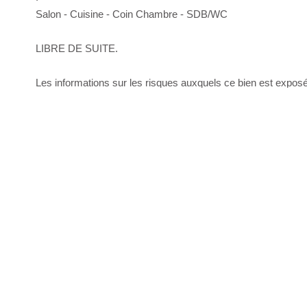
Salon - Cuisine - Coin Chambre - SDB/WC
LIBRE DE SUITE.
Les informations sur les risques auxquels ce bien est exposé 
www.georisques.gouv.fr
Diagnostics énergétiques
Montant estimé des dépenses annuelles d'énergie pour un usa
01/01/2021.