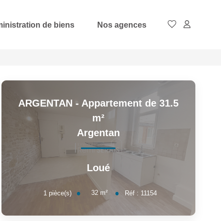
inistration de biens
Nos agences
ARGENTAN - Appartement de 31.5
m²
Argentan
Loué
32
m²
1
pièce(s)
Réf :
11154