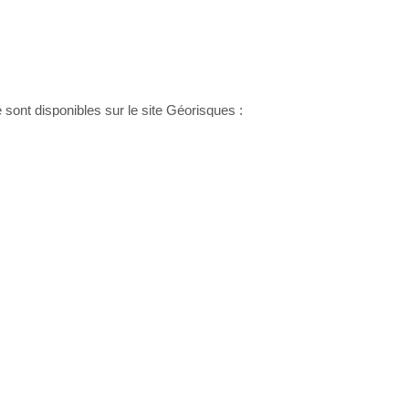
sont disponibles sur le site Géorisques :
ge standard entre 850€ et 1150€. Pour la date de référence