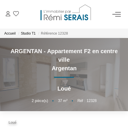
ACHETER
Accueil
Studio T1
Référence 12328
LOUER
ARGENTAN - Appartement F2 en centre
ville
VENDRE
Argentan
BIENS VENDUS
Loué
ADMINISTRATION DE BIENS
2
pièce(s)
•
37
m²
•
Réf : 12328
Gestion
Syndic
Loué