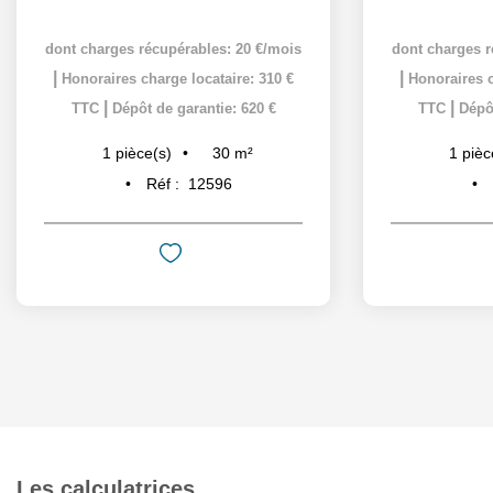
dont charges récupérables: 20 €/mois
dont charges r
|
|
Honoraires charge locataire: 310 €
Honoraires c
|
|
TTC
Dépôt de garantie: 620 €
TTC
Dépôt
30
m²
1
pièce(s)
1
pièc
Réf :
12596
Les calculatrices