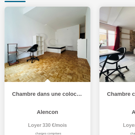
Chambre dans une colocation à louer à Alençon - Référence...
Alencon
A
Loyer 330 €/mois
Loye
charges comprises
cha