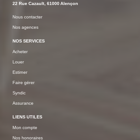
22 Rue Cazault, 61000 Alençon
6-8 Rue De La Chaussée, 61200 Argentan
Nous contacter
Nos agences
NOS SERVICES
Acheter
Louer
Estimer
Faire gérer
Syndic
Assurance
LIENS UTILES
Mon compte
Nos honoraires