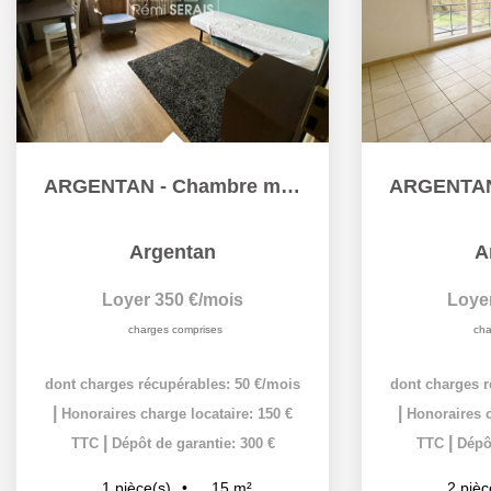
ARGENTAN - Chambre meublée à louer toutes charges comprises
Argentan
A
Loyer 350 €/mois
Loye
charges comprises
cha
dont charges récupérables: 50 €/mois
dont charges r
|
|
Honoraires charge locataire: 150 €
Honoraires c
|
|
TTC
Dépôt de garantie: 300 €
TTC
Dépôt
15
m²
1
pièce(s)
2
pièc