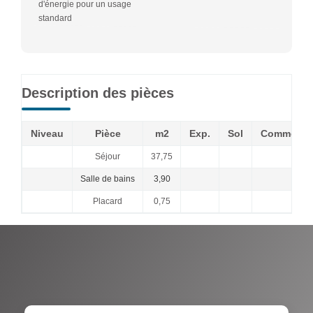
d'énergie pour un usage
standard
Description des pièces
Niveau
Pièce
m2
Exp.
Sol
Commenta
Séjour
37,75
Salle de bains
3,90
Placard
0,75