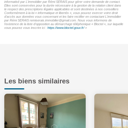
informatisé par L'immobilier par Rémi SERAIS pour gérer votre demande de contact.
Elles sont conservées pour la durée nécessaire à la gestion de la relation client dans
le respect des prescriptions légales applicables et sont destinées à nos conseillers
Conformément à la loi « informatique et libertés », vous pouvez exercer votre droit
d'accès aux données vous concernant et les faire rectifier en contactant L'immobilier
par Rémi SERAIS remiserais.immobilier@gmail.com. Nous vous informons de
l'existence de la liste d'opposition au démarchage téléphonique « Bloctel », sur laquelle
vous pouvez vous inscrire ici :
https://www.bloctel.gouv.fr/
»
Les biens similaires