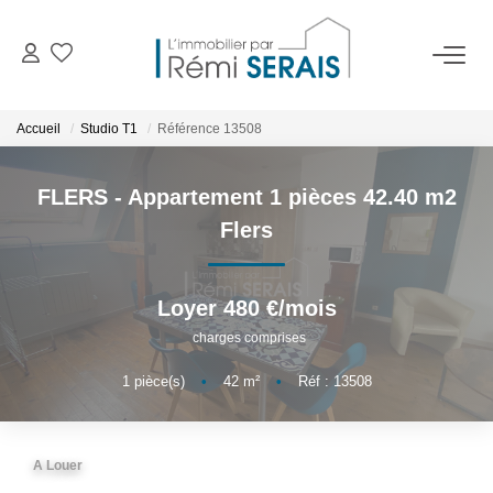
ACHETER
Accueil
Studio T1
Référence 13508
LOUER
FLERS - Appartement 1 pièces 42.40 m2
Flers
VENDRE
Loyer 480 €/mois
BIENS VENDUS
charges comprises
ADMINISTRATION DE BIENS
1
pièce(s)
•
42
m²
•
Réf : 13508
Gestion
Syndic
A Louer