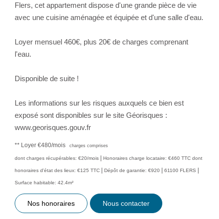
Flers, cet appartement dispose d'une grande pièce de vie
avec une cuisine aménagée et équipée et d'une salle d'eau.
Loyer mensuel 460€, plus 20€ de charges comprenant
l'eau.
Disponible de suite !
Les informations sur les risques auxquels ce bien est
exposé sont disponibles sur le site Géorisques :
www.georisques.gouv.fr
**
Loyer €480/mois
charges comprises
|
dont charges récupérables: €20/mois
Honoraires charge locataire: €460 TTC
dont
|
|
|
honoraires d'état des lieux: €125 TTC
Dépôt de garantie: €920
61100 FLERS
Surface habitable: 42.4m²
Nos honoraires
Nous contacter