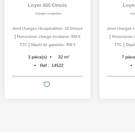
Loyer 360 €/mois
Loye
charges comprises
cha
dont charges récupérables: 70 €/mois
dont charges r
|
|
Honoraires charge locataire: 290 €
Honoraires c
|
|
TTC
Dépôt de garantie: 580 €
TTC
Dépôt
213
m²
7
pièce(s)
7
pièce
Réf :
8913