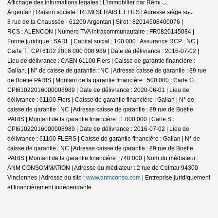
Affichage des informations légales : L'immobilier par Rémi SERAIS -
Argentan | Raison sociale : REMI SERAIS ET FILS | Adresse siège social : 6-
8 rue de la Chaussée - 61200 Argentan | Siret : 82014508400076 |
RCS : ALENCON | Numero TVA Intracommunautaire : FR0820145084 |
Forme juridique : SARL | Capital social : 100 000 | Assurance RCP : NC |
Carte T : CPI 6102 2016 000 008 989 | Date de délivrance : 2016-07-02 |
Lieu de délivrance : CAEN 61100 Flers | Caisse de garantie financière :
Galian. | N° de caisse de garantie : NC | Adresse caisse de garantie : 89 rue
de Boetie PARIS | Montant de la garantie financière : 500 000 | Carte G :
CPI61022016000008989 | Date de délivrance : 2020-06-01 | Lieu de
délivrance : 61100 Flers | Caisse de garantie financière : Galian | N° de
caisse de garantie : NC | Adresse caisse de garantie : 89 rue de Boetie
PARIS | Montant de la garantie financière : 1 000 000 | Carte S :
CPI61022016000008989 | Date de délivrance : 2016-07-02 | Lieu de
délivrance : 61100 FLERS | Caisse de garantie financière : Galian | N° de
caisse de garantie : NC | Adresse caisse de garantie : 89 rue de Boetie
PARIS | Montant de la garantie financière : 740 000 | Nom du médiateur :
ANM CONSOMMATION | Adresse du médiateur : 2 rue de Colmar 94300
Vinciennes | Adresse du site :
www.anmconso.com
|
Entreprise juridiquement
et financièrement indépendante