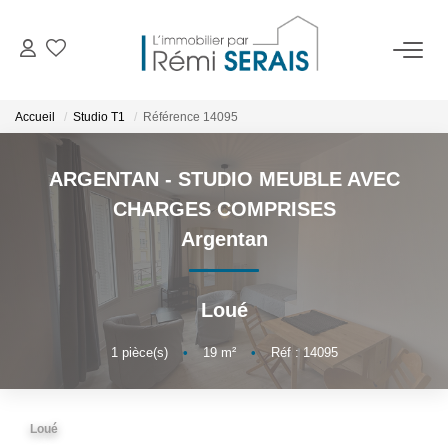
ACHETER
Accueil
Studio T1
Référence 14095
LOUER
ARGENTAN - STUDIO MEUBLE AVEC
CHARGES COMPRISES
VENDRE
Argentan
BIENS VENDUS
Loué
ADMINISTRATION DE BIENS
1
pièce(s)
•
19
m²
•
Réf : 14095
Gestion
Syndic
Loué