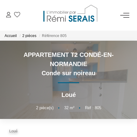
ACHETER
Accueil
2 pièces
Référence 805
LOUER
APPARTEMENT T2 CONDÉ-EN-
NORMANDIE
VENDRE
Conde sur noireau
BIENS VENDUS
Loué
ADMINISTRATION DE BIENS
2
pièce(s)
•
32
m²
•
Réf : 805
Gestion
Syndic
Loué