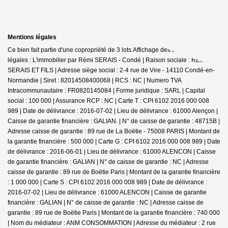
Mentions légales
Ce bien fait partie d'une copropriété de 3 lots.Affichage des informations
légales : L'immobilier par Rémi SERAIS - Condé | Raison sociale : REMI
SERAIS ET FILS | Adresse siège social : 2-4 rue de Vire - 14110 Condé-en-
Normandie | Siret : 82014508400068 | RCS : NC | Numero TVA
Intracommunautaire : FR0820145084 | Forme juridique : SARL | Capital
social : 100 000 | Assurance RCP : NC |
Carte T : CPI 6102 2016 000 008
989 | Date de délivrance : 2016-07-02 | Lieu de délivrance : 61000 Alençon |
Caisse de garantie financière : GALIAN. | N° de caisse de garantie : 48715B |
Adresse caisse de garantie : 89 rue de La Boëtie - 75008 PARIS | Montant de
la garantie financière : 500 000 | Carte G : CPI 6102 2016 000 008 989 | Date
de délivrance : 2016-06-01 | Lieu de délivrance : 61000 ALENCON | Caisse
de garantie financière : GALIAN | N° de caisse de garantie : NC | Adresse
caisse de garantie : 89 rue de Boëtie Paris | Montant de la garantie financière
: 1 000 000 | Carte S : CPI 6102 2016 000 008 989 | Date de délivrance :
2016-07-02 | Lieu de délivrance : 61000 ALENCON | Caisse de garantie
financière : GALIAN | N° de caisse de garantie : NC | Adresse caisse de
garantie : 89 rue de Boëtie Paris | Montant de la garantie financière : 740 000
| Nom du médiateur : ANM CONSOMMATION | Adresse du médiateur : 2 rue