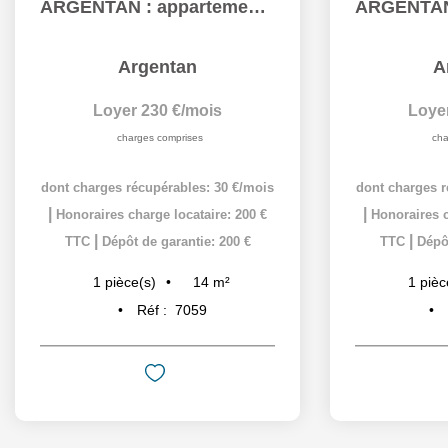
ARGENTAN : appartement T1 (14 m²) à louer
Argentan
A
Loyer 230 €/mois
Loye
charges comprises
cha
dont charges récupérables: 30 €/mois
dont charges r
|
|
Honoraires charge locataire: 200 €
Honoraires c
|
|
TTC
Dépôt de garantie: 200 €
TTC
Dépôt
14
m²
1
pièce(s)
1
pièc
Réf :
7059