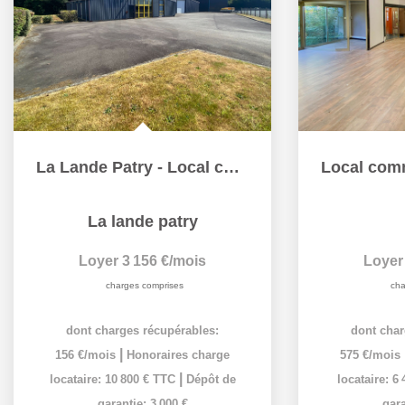
La Lande Patry - Local commercial
La lande patry
Loyer 3 156 €/mois
Loyer
charges comprises
cha
dont charges récupérables:
dont char
|
156 €/mois
Honoraires charge
575 €/mois
|
locataire: 10 800 € TTC
Dépôt de
locataire: 6
garantie: 3 000 €
gara