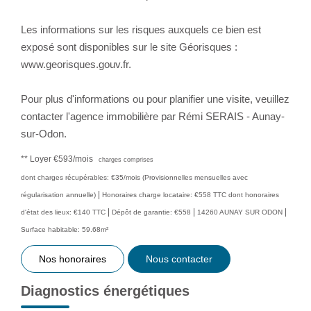
Les informations sur les risques auxquels ce bien est
exposé sont disponibles sur le site Géorisques :
www.georisques.gouv.fr.
Pour plus d'informations ou pour planifier une visite, veuillez
contacter l'agence immobilière par Rémi SERAIS - Aunay-
sur-Odon.
**
Loyer €593/mois
charges comprises
dont charges récupérables: €35/mois (Provisionnelles mensuelles avec
|
régularisation annuelle)
Honoraires charge locataire: €558 TTC
dont honoraires
|
|
|
d'état des lieux: €140 TTC
Dépôt de garantie: €558
14260 AUNAY SUR ODON
Surface habitable: 59.68m²
Nos honoraires
Nous contacter
Diagnostics énergétiques