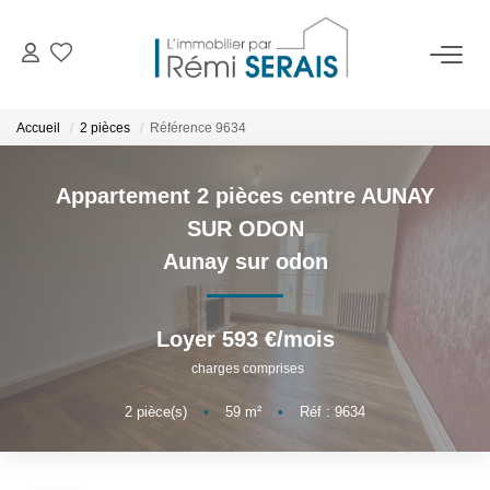
ACHETER
Accueil
2 pièces
Référence 9634
LOUER
Appartement 2 pièces centre AUNAY
SUR ODON
VENDRE
Aunay sur odon
BIENS VENDUS
Loyer 593 €/mois
charges comprises
ADMINISTRATION DE BIENS
2
pièce(s)
•
59
m²
•
Réf : 9634
Gestion
Syndic