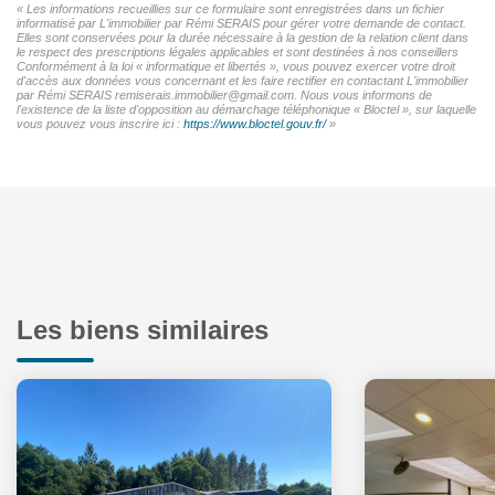
« Les informations recueillies sur ce formulaire sont enregistrées dans un fichier
informatisé par L'immobilier par Rémi SERAIS pour gérer votre demande de contact.
Elles sont conservées pour la durée nécessaire à la gestion de la relation client dans
le respect des prescriptions légales applicables et sont destinées à nos conseillers
Conformément à la loi « informatique et libertés », vous pouvez exercer votre droit
d'accès aux données vous concernant et les faire rectifier en contactant L'immobilier
par Rémi SERAIS remiserais.immobilier@gmail.com. Nous vous informons de
l'existence de la liste d'opposition au démarchage téléphonique « Bloctel », sur laquelle
vous pouvez vous inscrire ici :
https://www.bloctel.gouv.fr/
»
Les biens similaires