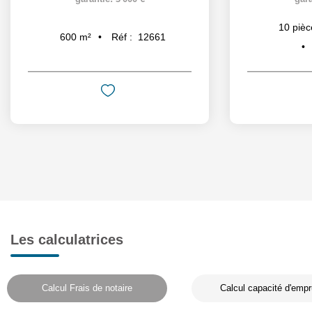
10
pièc
Réf :
12661
600
m²
Les calculatrices
Calcul Frais de notaire
Calcul capacité d'empr