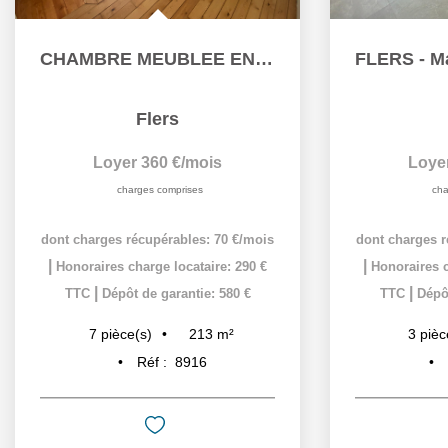
CHAMBRE MEUBLEE EN COLOCATION
Flers
Loyer 360 €/mois
Loye
charges comprises
cha
dont charges récupérables: 70 €/mois
dont charges r
|
|
Honoraires charge locataire: 290 €
Honoraires c
|
|
TTC
Dépôt de garantie: 580 €
TTC
Dépôt
213
m²
7
pièce(s)
3
pièc
Réf :
8916