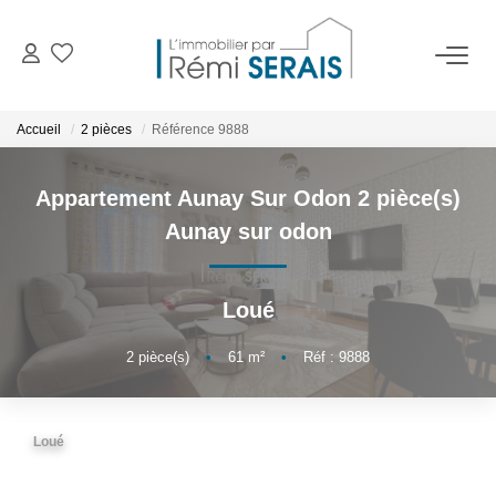
ACHETER
Accueil
2 pièces
Référence 9888
LOUER
Appartement Aunay Sur Odon 2 pièce(s)
Aunay sur odon
VENDRE
Loué
BIENS VENDUS
2
pièce(s)
•
61
m²
•
Réf : 9888
ADMINISTRATION DE BIENS
Gestion
Loué
Syndic