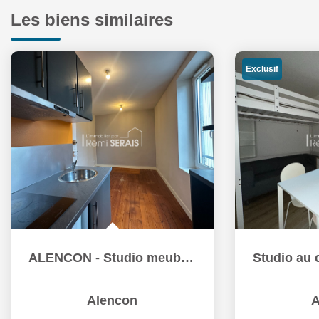
Les biens similaires
Exclusif
Studio au coeur d'Alençon de 17m2
Alencon
A