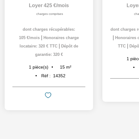
Loyer 335 €/mois
Loye
charges comprises
cha
dont charges récupérables: 15 €/mois
dont charges r
|
|
Honoraires charge locataire: 320 €
Honoraires c
|
|
TTC
Dépôt de garantie: 640 €
TTC
Dépôt
17
m²
1
pièce(s)
1
pièc
Réf :
13702