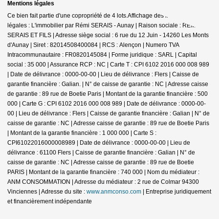
Mentions légales
Ce bien fait partie d'une copropriété de 4 lots.Affichage des informations
légales : L'immobilier par Rémi SERAIS - Aunay | Raison sociale : REMI
SERAIS ET FILS | Adresse siège social : 6 rue du 12 Juin - 14260 Les Monts
d'Aunay | Siret : 82014508400084 | RCS : Alençon | Numero TVA
Intracommunautaire : FR0820145084 | Forme juridique : SARL | Capital
social : 35 000 | Assurance RCP : NC |
Carte T : CPI 6102 2016 000 008 989
| Date de délivrance : 0000-00-00 | Lieu de délivrance : Flers | Caisse de
garantie financière : Galian. | N° de caisse de garantie : NC | Adresse caisse
de garantie : 89 rue de Boetie Paris | Montant de la garantie financière : 500
000 | Carte G : CPI 6102 2016 000 008 989 | Date de délivrance : 0000-00-
00 | Lieu de délivrance : Flers | Caisse de garantie financière : Galian | N° de
caisse de garantie : NC | Adresse caisse de garantie : 89 rue de Boetie Paris
| Montant de la garantie financière : 1 000 000 | Carte S :
CPI61022016000008989 | Date de délivrance : 0000-00-00 | Lieu de
délivrance : 61100 Flers | Caisse de garantie financière : Galian | N° de
caisse de garantie : NC | Adresse caisse de garantie : 89 rue de Boetie
PARIS | Montant de la garantie financière : 740 000 | Nom du médiateur :
ANM CONSOMMATION | Adresse du médiateur : 2 rue de Colmar 94300
Vinciennes | Adresse du site :
www.anmconso.com
|
Entreprise juridiquement
et financièrement indépendante