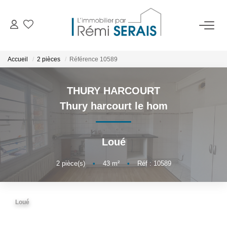
ACHETER
Accueil
2 pièces
Référence 10589
LOUER
THURY HARCOURT
Thury harcourt le hom
VENDRE
Loué
BIENS VENDUS
2
pièce(s)
•
43
m²
•
Réf : 10589
ADMINISTRATION DE BIENS
Gestion
Loué
Syndic