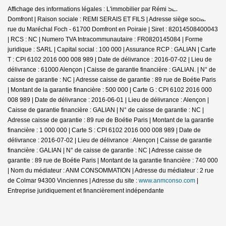
Affichage des informations légales : L'immobilier par Rémi SERAIS -
Domfront | Raison sociale : REMI SERAIS ET FILS | Adresse siège social : 6
rue du Maréchal Foch - 61700 Domfront en Poiraie | Siret : 82014508400043
| RCS : NC | Numero TVA Intracommunautaire : FR0820145084 | Forme
juridique : SARL | Capital social : 100 000 | Assurance RCP : GALIAN |
Carte
T : CPI 6102 2016 000 008 989 | Date de délivrance : 2016-07-02 | Lieu de
délivrance : 61000 Alençon | Caisse de garantie financière : GALIAN. | N° de
caisse de garantie : NC | Adresse caisse de garantie : 89 rue de Boétie Paris
| Montant de la garantie financière : 500 000 | Carte G : CPI 6102 2016 000
008 989 | Date de délivrance : 2016-06-01 | Lieu de délivrance : Alençon |
Caisse de garantie financière : GALIAN | N° de caisse de garantie : NC |
Adresse caisse de garantie : 89 rue de Boétie Paris | Montant de la garantie
financière : 1 000 000 | Carte S : CPI 6102 2016 000 008 989 | Date de
délivrance : 2016-07-02 | Lieu de délivrance : Alençon | Caisse de garantie
financière : GALIAN | N° de caisse de garantie : NC | Adresse caisse de
garantie : 89 rue de Boétie Paris | Montant de la garantie financière : 740 000
| Nom du médiateur : ANM CONSOMMATION | Adresse du médiateur : 2 rue
de Colmar 94300 Vinciennes | Adresse du site :
www.anmconso.com
|
Entreprise juridiquement et financièrement indépendante