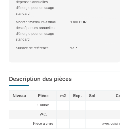
dépenses annuelles
d'énergie pour un usage
standard
Montant maximum estimé
1380 EUR
des dépenses annuelles
d'énergie pour un usage
standard
Surface de référence
52.7
Description des pièces
Niveau
Pièce
m2
Exp.
Sol
Comme
Couloir
W.C.
Pièce à vivre
avec cuisine am