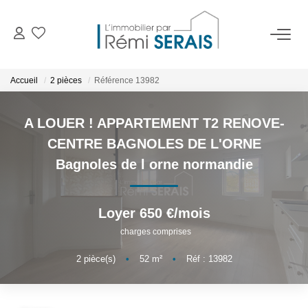
ACHETER
Accueil
2 pièces
Référence 13982
LOUER
A LOUER ! APPARTEMENT T2 RENOVE-
CENTRE BAGNOLES DE L'ORNE
VENDRE
Bagnoles de l orne normandie
BIENS VENDUS
Loyer 650 €/mois
charges comprises
ADMINISTRATION DE BIENS
2
pièce(s)
•
52
m²
•
Réf : 13982
Gestion
Syndic