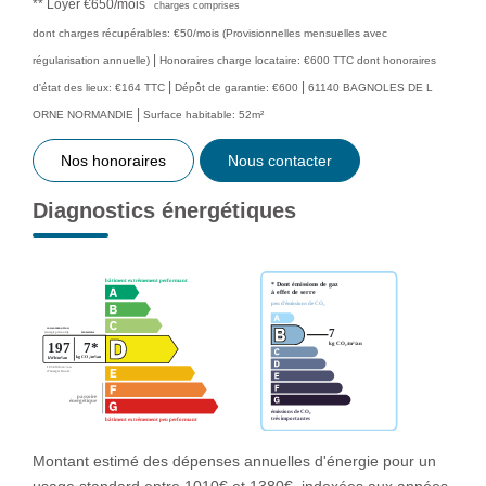
**
Loyer €650/mois
charges comprises
dont charges récupérables: €50/mois (Provisionnelles mensuelles avec
|
régularisation annuelle)
Honoraires charge locataire: €600 TTC
dont honoraires
|
|
d'état des lieux: €164 TTC
Dépôt de garantie: €600
61140 BAGNOLES DE L
|
ORNE NORMANDIE
Surface habitable: 52m²
Nos honoraires
Nous contacter
Diagnostics énergétiques
Montant estimé des dépenses annuelles d'énergie pour un
usage standard entre 1010€ et 1380€. indexées aux années