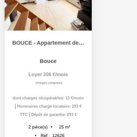
BOUCE - Appartement de 24.53 m²
Bouce
Loyer 306 €/mois
charges comprises
dont charges récupérables: 13 €/mois
|
Honoraires charge locataire: 293 €
|
TTC
Dépôt de garantie: 293 €
25
m²
2
pièce(s)
Réf :
12626