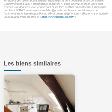
le respect des prescriptions légales applicables et sont destinées à nos conseillers
Conformément à la loi « informatique et libertés », vous pouvez exercer votre droit
d'accès aux données vous concernant et les faire rectifier en contactant L'immobilier
par Rémi SERAIS remiserais.immobilier@gmail.com. Nous vous informons de
l'existence de la liste d'opposition au démarchage téléphonique « Bloctel », sur laquelle
vous pouvez vous inscrire ici :
https://www.bloctel.gouv.fr/
»
Les biens similaires