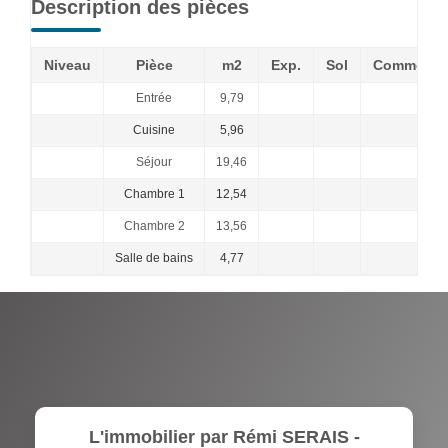
Description des pièces
Niveau
Pièce
m2
Exp.
Sol
Commenta
Entrée
9,79
Cuisine
5,96
Séjour
19,46
Chambre 1
12,54
Chambre 2
13,56
Salle de bains
4,77
L'immobilier par Rémi SERAIS -