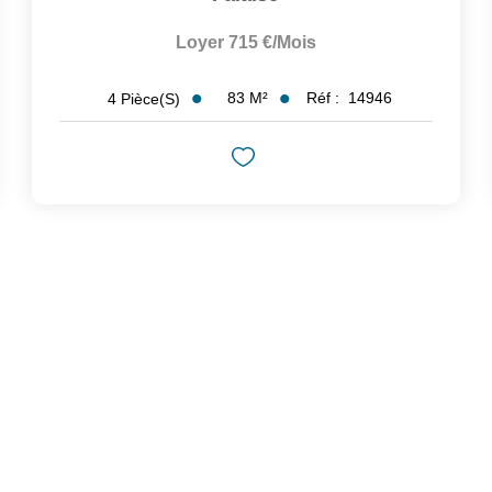
Loyer 715 €/mois
83
M²
Réf :
14946
4
Pièce(s)