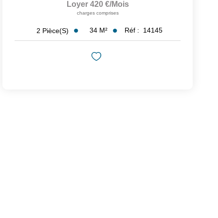
Loyer 420 €/mois
charges comprises
34
M²
Réf :
14145
2
Pièce(s)