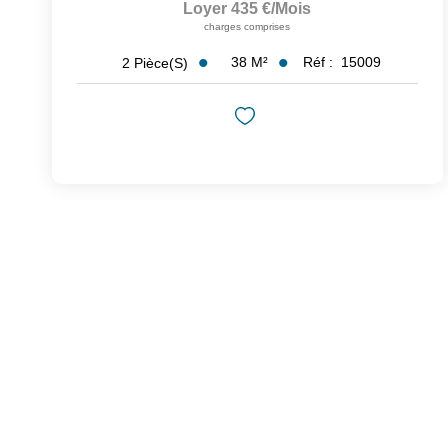
Loyer 435 €/mois
charges comprises
38
M²
Réf :
15009
2
Pièce(s)