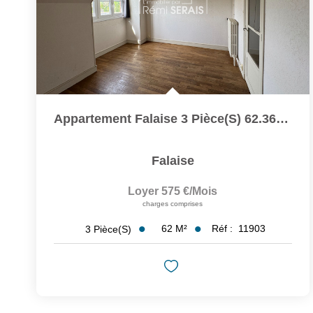
Appartement Falaise 3 Pièce(s) 62.36 M2
Falaise
Loyer 575 €/mois
charges comprises
62
M²
Réf :
11903
3
Pièce(s)