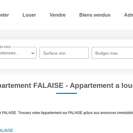
eter
Louer
Vendre
Biens vendus
Adm
de bien
ctionnez...
Surface min
Budget max
partement FALAISE - Appartement a lou
uer FALAISE. Trouvez votre Appartement sur FALAISE grâce aux annonces immobili
FALAISE