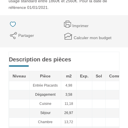
usage standard entre 1860€ et 2560€. Pour la date de
référence 01/01/2021.
Imprimer
Partager
Calculer mon budget
Description des pièces
Niveau
Pièce
m2
Exp.
Sol
Comment
Entrée Placards
4,98
Dégagement
3,58
Cuisine
11,18
Séjour
26,97
Chambre
13,72