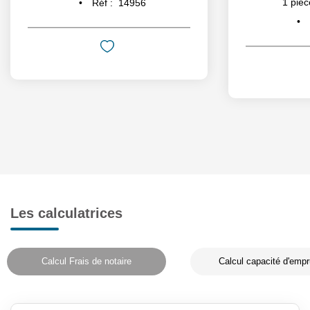
1
pièc
Réf :
14956
Les calculatrices
Calcul Frais de notaire
Calcul capacité d'empr