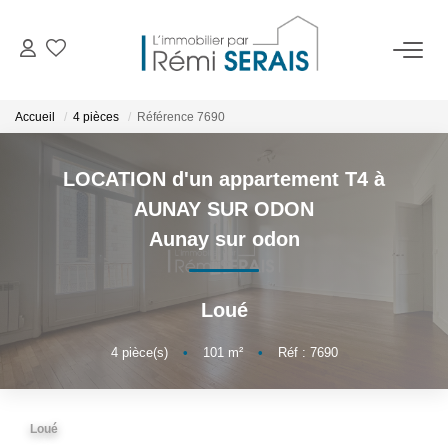
ACHETER
Accueil
4 pièces
Référence 7690
LOUER
LOCATION d'un appartement T4 à
AUNAY SUR ODON
VENDRE
Aunay sur odon
BIENS VENDUS
Loué
ADMINISTRATION DE BIENS
4
pièce(s)
•
101
m²
•
Réf : 7690
Gestion
Syndic
Loué