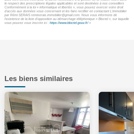
le respect des prescriptions légales applicables et sont destinées à nos conseillers
Conformément à la loi « informatique et libertés », vous pouvez exercer votre droit
d'accès aux données vous concernant et les faire rectifier en contactant L'immobilier
par Rémi SERAIS remiserais.immobilier@gmail.com. Nous vous informons de
l'existence de la liste d'opposition au démarchage téléphonique « Bloctel », sur laquelle
vous pouvez vous inscrire ici :
https://www.bloctel.gouv.fr/
»
Les biens similaires