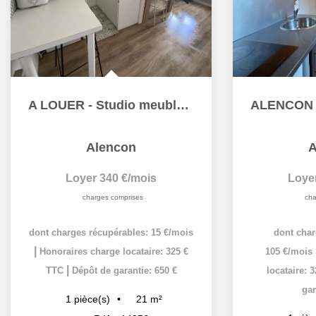
A LOUER - Studio meublé à Alençon
Alencon
A
Loyer 340 €/mois
Loye
charges comprises
cha
dont charges récupérables: 15 €/mois
dont char
|
Honoraires charge locataire: 325 €
105 €/mois
|
TTC
Dépôt de garantie: 650 €
locataire: 
gar
21
m²
1
pièce(s)