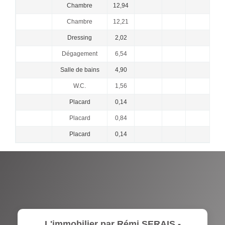
Chambre
12,94
Chambre
12,21
Dressing
2,02
Dégagement
6,54
Salle de bains
4,90
W.C.
1,56
Placard
0,14
Placard
0,84
Placard
0,14
L'immobilier par Rémi SERAIS -