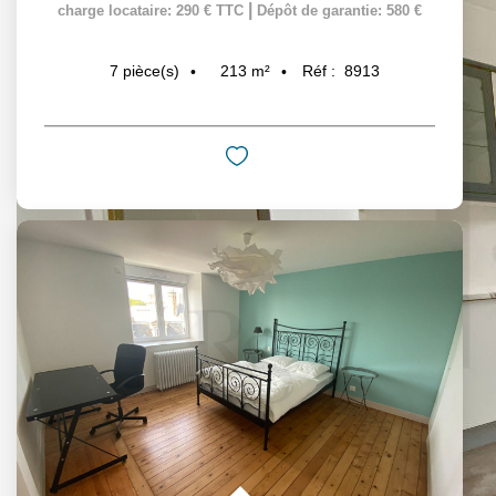
|
charge locataire: 290 € TTC
Dépôt de garantie: 580 €
213
m²
Réf :
8913
7
pièce(s)