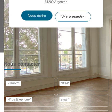
61200
Argentan
Nous écrire
Voir le numéro
Nous contacter
Prénom*
NOM*
N° de téléphone*
email*