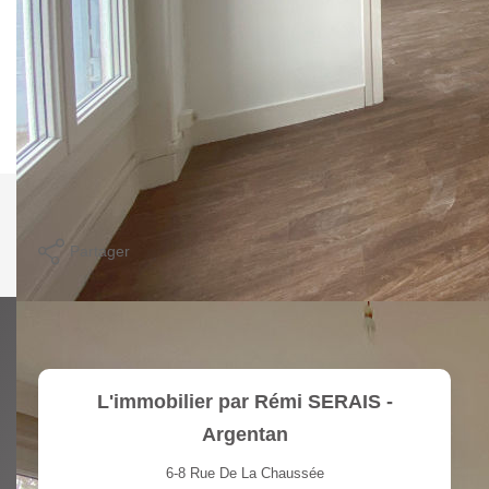
de bains/WC
Cour commune avec parking et terrasse couverte + local à
vélo
LIBRE DE SUITE
Nos honoraires
Nous contacter
Imprimer
Partager
Calculer mon budget
L'immobilier par Rémi SERAIS -
Argentan
6-8 Rue De La Chaussée