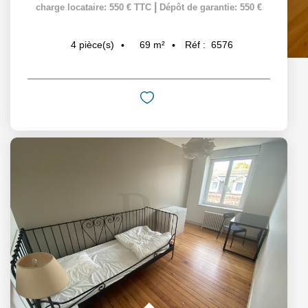
|
charge locataire: 550 € TTC
Dépôt de garantie: 550 €
69
m²
Réf :
6576
4
pièce(s)