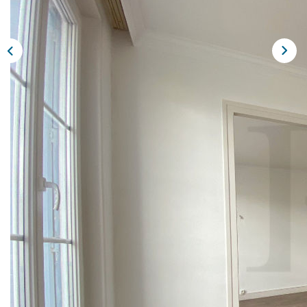
Extranet
NOS AGENCES
Description
Réf : 329.1.1
F5 EN DUPLEX DE 126 m² , comprenant:
Entrée - grande cuisine - double séjour - 3 chambres - salle