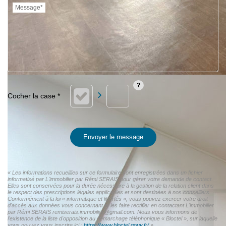
Message*
Envoyer le message
« Les informations recueillies sur ce formulaire sont enregistrées dans un fichier
informatisé par L'immobilier par Rémi SERAIS pour gérer votre demande de contact.
Elles sont conservées pour la durée nécessaire à la gestion de la relation client dans
le respect des prescriptions légales applicables et sont destinées à nos conseillers
Conformément à la loi « informatique et libertés », vous pouvez exercer votre droit
d'accès aux données vous concernant et les faire rectifier en contactant L'immobilier
par Rémi SERAIS remiserais.immobilier@gmail.com. Nous vous informons de
l'existence de la liste d'opposition au démarchage téléphonique « Bloctel », sur laquelle
vous pouvez vous inscrire ici :
https://www.bloctel.gouv.fr/
»