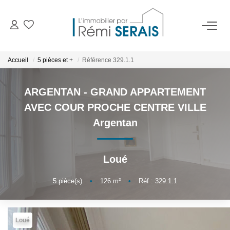
ACHETER
Accueil
5 pièces et +
Référence 329.1.1
LOUER
ARGENTAN - GRAND APPARTEMENT
AVEC COUR PROCHE CENTRE VILLE
VENDRE
Argentan
BIENS VENDUS
Loué
ADMINISTRATION DE BIENS
5
pièce(s)
•
126
m²
•
Réf : 329.1.1
Gestion
Syndic
Loué
Assurance