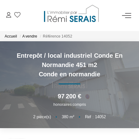
ACHETER
Accueil
A vendre
Référence 14052
LOUER
Entrepôt / local industriel Conde En
Normandie 451 m2
VENDRE
Conde en normandie
BIENS VENDUS
97 200 €
honoraires compris
ADMINISTRATION DE BIENS
2
pièce(s)
•
380
m²
•
Réf : 14052
Gestion
Syndic