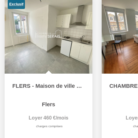
Exclusif
FLERS - Maison de ville de 31.92 m2
Flers
Loyer 460 €/mois
Loye
charges comprises
cha