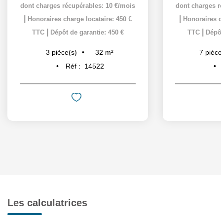
dont charges récupérables: 10 €/mois
dont charges r
|
|
Honoraires charge locataire: 450 €
Honoraires c
|
|
TTC
Dépôt de garantie: 450 €
TTC
Dépôt
32
m²
3
pièce(s)
7
pièce
Réf :
14522
Les calculatrices