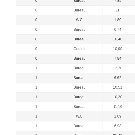
0
Bureau
7,85
0
Bureau
11
0
W.C.
1,80
0
Bureau
6,74
0
Bureau
10,40
0
Couloir
10,90
0
Bureau
7,84
1
Bureau
12,30
1
Bureau
6,62
1
Bureau
10,51
1
Bureau
10,30
1
Bureau
11,16
1
W.C.
2,09
1
Bureau
6,98