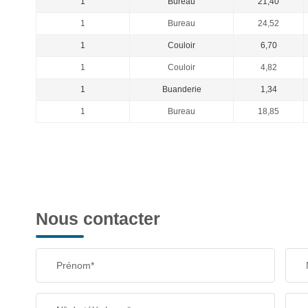
1
Bureau
21,40
1
Bureau
24,52
1
Couloir
6,70
1
Couloir
4,82
1
Buanderie
1,34
1
Bureau
18,85
Nous contacter
Prénom*