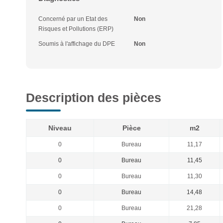
Concerné par un Etat des
Non
Risques et Pollutions (ERP)
Soumis à l'affichage du DPE
Non
Description des pièces
Niveau
Pièce
m2
0
Bureau
11,17
0
Bureau
11,45
0
Bureau
11,30
0
Bureau
14,48
0
Bureau
21,28