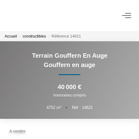
ACHETER
Accueil
constructibles
Référence 14621
LOUER
Terrain Gouffern En Auge
Gouffern en auge
VENDRE
40 000 €
BIENS VENDUS
honoraires compris
ADMINISTRATION DE BIENS
4752
m²
•
Réf : 14621
Gestion
Syndic
A vendre
Assurance