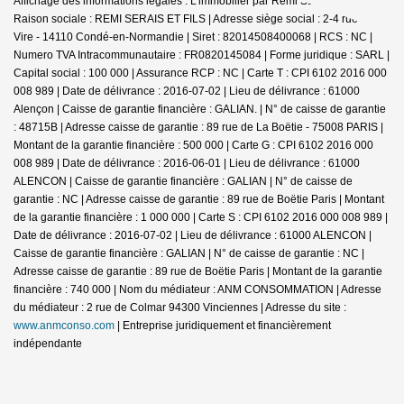
Affichage des informations légales : L'immobilier par Rémi SERAIS - Condé |
Raison sociale : REMI SERAIS ET FILS | Adresse siège social : 2-4 rue de
Vire - 14110 Condé-en-Normandie | Siret : 82014508400068 | RCS : NC |
Numero TVA Intracommunautaire : FR0820145084 | Forme juridique : SARL |
Capital social : 100 000 | Assurance RCP : NC |
Carte T : CPI 6102 2016 000
008 989 | Date de délivrance : 2016-07-02 | Lieu de délivrance : 61000
Alençon | Caisse de garantie financière : GALIAN. | N° de caisse de garantie
: 48715B | Adresse caisse de garantie : 89 rue de La Boëtie - 75008 PARIS |
Montant de la garantie financière : 500 000 | Carte G : CPI 6102 2016 000
008 989 | Date de délivrance : 2016-06-01 | Lieu de délivrance : 61000
ALENCON | Caisse de garantie financière : GALIAN | N° de caisse de
garantie : NC | Adresse caisse de garantie : 89 rue de Boëtie Paris | Montant
de la garantie financière : 1 000 000 | Carte S : CPI 6102 2016 000 008 989 |
Date de délivrance : 2016-07-02 | Lieu de délivrance : 61000 ALENCON |
Caisse de garantie financière : GALIAN | N° de caisse de garantie : NC |
Adresse caisse de garantie : 89 rue de Boëtie Paris | Montant de la garantie
financière : 740 000 | Nom du médiateur : ANM CONSOMMATION | Adresse
du médiateur : 2 rue de Colmar 94300 Vinciennes | Adresse du site :
www.anmconso.com
|
Entreprise juridiquement et financièrement
indépendante