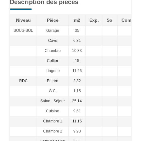
Description des pièces
Niveau
Pièce
m2
Exp.
Sol
Comment
SOUS-SOL
Garage
35
Cave
6,31
Chambre
10,33
Cellier
15
Lingerie
11,26
RDC
Entrée
2,82
W.C.
1,15
Salon - Séjour
25,14
Cuisine
9,61
Chambre 1
11,15
Chambre 2
9,93