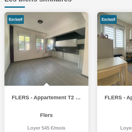
Exclusif
Exclusif
FLERS - Appartement T2 en rez-de-chaussée avec terrasse
Flers
Loyer 545 €/mois
Loye