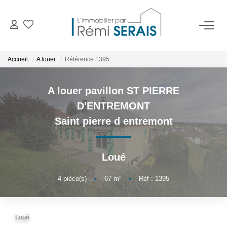
ACHETER
Accueil
A louer
Référence 1395
LOUER
A louer pavillon ST PIERRE
D'ENTREMONT
VENDRE
Saint pierre d entremont
BIENS VENDUS
Loué
ADMINISTRATION DE BIENS
4
pièce(s)
•
67
m²
•
Réf : 1395
Gestion
Syndic
Loué