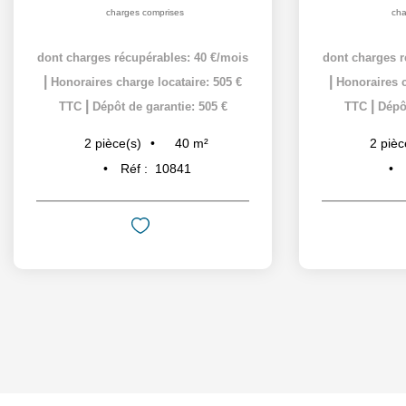
charges comprises
cha
dont charges récupérables: 40 €/mois
dont charges r
|
|
Honoraires charge locataire: 505 €
Honoraires c
|
|
TTC
Dépôt de garantie: 505 €
TTC
Dépôt
40
m²
2
pièce(s)
2
pièc
Réf :
10841