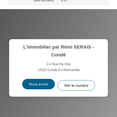
Salle de bains
3,55
L'immobilier par Rémi SERAIS -
Condé
2-4 Rue De Vire
14110
Condé-En-Normandie
Nous écrire
Voir le numéro