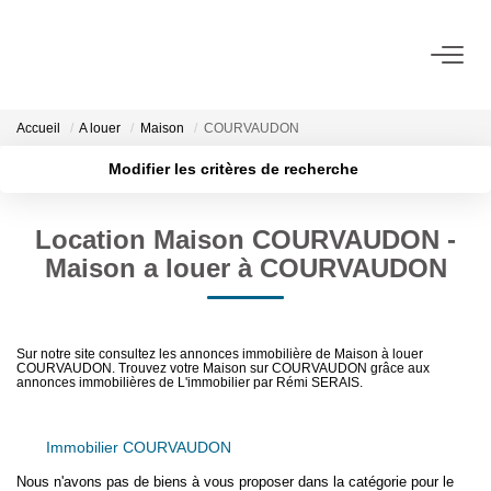
ACHETER
Accueil
A louer
Maison
COURVAUDON
Modifier les critères de recherche
LOUER
Localisation
Type de transaction
Surface min
Location Maison COURVAUDON -
Type de bien
VENDRE
Maison a louer à COURVAUDON
Budget max
BIENS VENDUS
Rayon
Sur notre site consultez les annonces immobilière de Maison à louer
COURVAUDON. Trouvez votre Maison sur COURVAUDON grâce aux
ADMINISTRATION DE BIENS
Plus de critères
Créer une alerte
annonces immobilières de L'immobilier par Rémi SERAIS.
Gestion
Immobilier COURVAUDON
Syndic
Nous n'avons pas de biens à vous proposer dans la catégorie pour le
Assurance