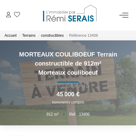
ACHETER
Accueil
Terrains
constructibles
Référence 13406
LOUER
MORTEAUX COULIBOEUF Terrain
constructible de 912m²
VENDRE
Morteaux couliboeuf
BIENS VENDUS
45 000 €
honoraires compris
ADMINISTRATION DE BIENS
912
m²
•
Réf : 13406
Gestion
Syndic