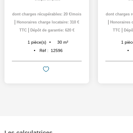
dont charges récupérables: 20 €/mois
dont charges r
|
|
Honoraires charge locataire: 310 €
Honoraires c
|
|
TTC
Dépôt de garantie: 620 €
TTC
Dépôt
30
m²
1
pièce(s)
1
pièc
Réf :
12596
Les calculatrices