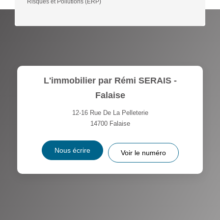
Risques et Pollutions (ERP)
L'immobilier par Rémi SERAIS -
Falaise
12-16 Rue De La Pelleterie
14700
Falaise
Nous écrire
Voir le numéro