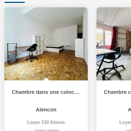
Chambre dans une colocation à louer à Alençon - Référence...
Alencon
A
Loyer 330 €/mois
Loye
charges comprises
cha