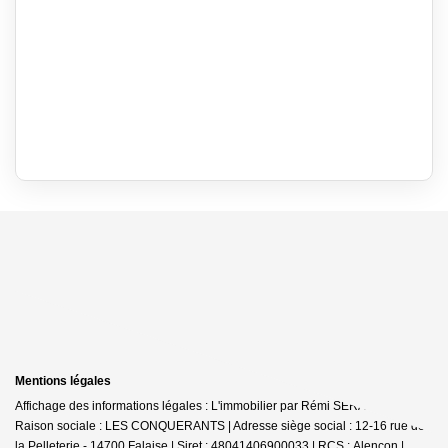
Mentions légales
Affichage des informations légales : L'immobilier par Rémi SERAIS - Falaise |
Raison sociale : LES CONQUERANTS | Adresse siège social : 12-16 rue de
la Pelleterie - 14700 Falaise | Siret : 48041406900033 | RCS : Alencon |