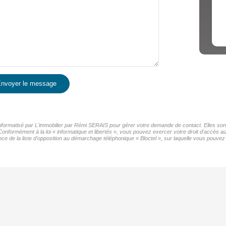
nvoyer le message
 informatisé par L'immobilier par Rémi SERAIS pour gérer votre demande de contact. Elles sont
Conformément à la loi « informatique et libertés », vous pouvez exercer votre droit d'accès au
de la liste d'opposition au démarchage téléphonique « Bloctel », sur laquelle vous pouvez v