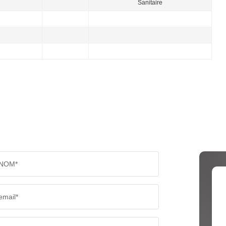
Sanitaire
NOM*
email*