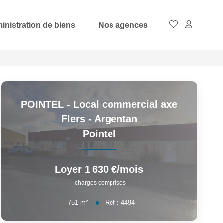
inistration de biens
Nos agences
POINTEL - Local commercial axe
Flers - Argentan
Pointel
Loyer 1 630 €/mois
charges comprises
751
m²
Réf :
4494