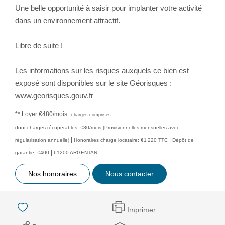
Une belle opportunité à saisir pour implanter votre activité
dans un environnement attractif.
Libre de suite !
Les informations sur les risques auxquels ce bien est
exposé sont disponibles sur le site Géorisques :
www.georisques.gouv.fr
**
Loyer €480/mois
charges comprises
dont charges récupérables: €80/mois (Provisionnelles mensuelles avec
|
|
régularisation annuelle)
Honoraires charge locataire: €1 220 TTC
Dépôt de
|
garantie: €400
61200 ARGENTAN
Nos honoraires
Nous contacter
Imprimer