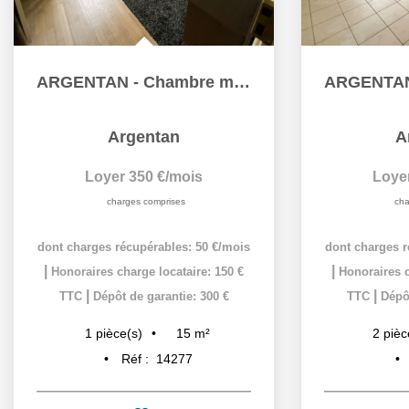
ARGENTAN - Chambre meublée à louer toutes charges comprises
Argentan
A
Loyer 350 €/mois
Loye
charges comprises
cha
dont charges récupérables: 50 €/mois
dont charges r
|
|
Honoraires charge locataire: 150 €
Honoraires c
|
|
TTC
Dépôt de garantie: 300 €
TTC
Dépôt
15
m²
1
pièce(s)
2
pièc
Réf :
14277