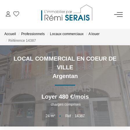
ACHETER
Accueil
Professionnels
Locaux commerciaux
A louer
Référence 14387
LOUER
LOCAL COMMERCIAL EN COEUR DE
VENDRE
VILLE
Argentan
BIENS VENDUS
Loyer 480 €/mois
ADMINISTRATION DE BIENS
charges comprises
Gestion
24
m²
•
Réf : 14387
Syndic