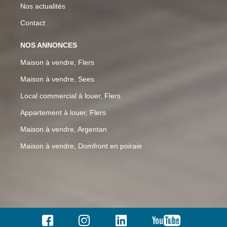
Nos actualités
Contact
NOS ANNONCES
Maison à vendre, Flers
Maison à vendre, Sees
Local commercial à louer, Flers
Appartement à louer, Flers
Maison à vendre, Argentan
Maison à vendre, Domfront en poiraie