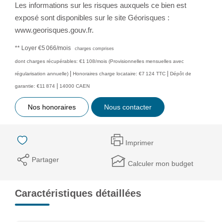
Les informations sur les risques auxquels ce bien est
exposé sont disponibles sur le site Géorisques :
www.georisques.gouv.fr.
**
Loyer €5 066/mois
charges comprises
dont charges récupérables: €1 108/mois (Provisionnelles mensuelles avec
|
|
régularisation annuelle)
Honoraires charge locataire: €7 124 TTC
Dépôt de
|
garantie: €11 874
14000 CAEN
Nos honoraires
Nous contacter
Imprimer
Partager
Calculer mon budget
Caractéristiques détaillées