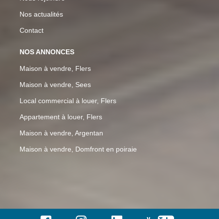
Nos actualités
Contact
NOS ANNONCES
Maison à vendre, Flers
Maison à vendre, Sees
Local commercial à louer, Flers
Appartement à louer, Flers
Maison à vendre, Argentan
Maison à vendre, Domfront en poiraie