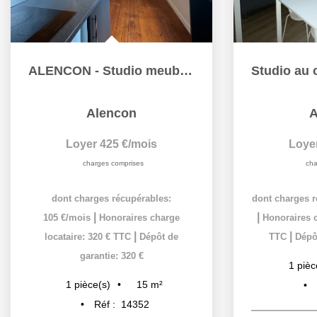
ALENCON - Studio meublé en centre ville 1 pièce de 15 m2
Alencon
A
Loyer 425 €/mois
Loye
charges comprises
cha
dont charges récupérables:
dont charges r
|
|
105 €/mois
Honoraires charge
Honoraires c
|
|
locataire: 320 € TTC
Dépôt de
TTC
Dépôt
garantie: 320 €
1
pièc
15
m²
1
pièce(s)
Réf :
14352