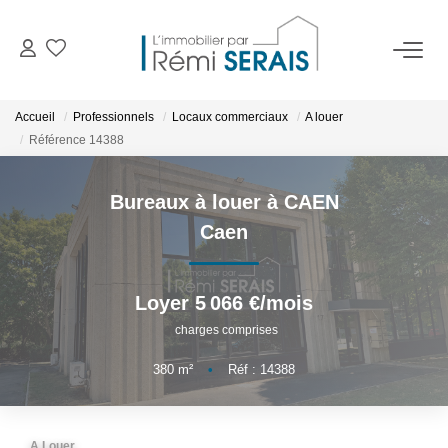
ACHETER
Accueil
Professionnels
Locaux commerciaux
A louer
Référence 14388
LOUER
Bureaux à louer à CAEN
VENDRE
Caen
BIENS VENDUS
Loyer 5 066 €/mois
charges comprises
ADMINISTRATION DE BIENS
380
m²
•
Réf : 14388
Gestion
Syndic
A Louer