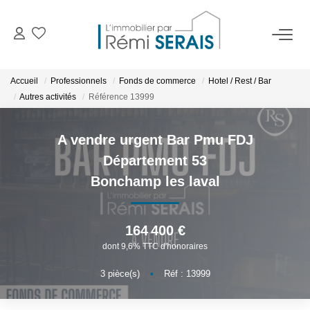
ACHETER
Accueil
Professionnels
Fonds de commerce
Hotel / Rest / Bar
Autres activités
Référence 13999
LOUER
A vendre urgent Bar Pmu FDJ
VENDRE
Département 53
Bonchamp les laval
BIENS VENDUS
164 400 €
ADMINISTRATION DE BIENS
dont 9,6% TTC d'honoraires
Gestion
3
pièce(s)
•
Réf : 13999
Syndic