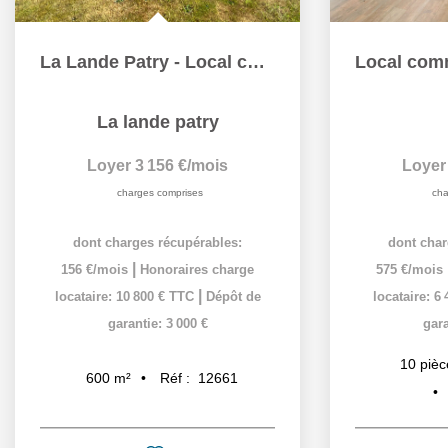
La Lande Patry - Local commercial
La lande patry
Loyer 3 156 €/mois
Loyer
charges comprises
cha
dont charges récupérables:
dont char
|
156 €/mois
Honoraires charge
575 €/mois
|
locataire: 10 800 € TTC
Dépôt de
locataire: 6
garantie: 3 000 €
gara
10
pièc
Réf :
12661
600
m²