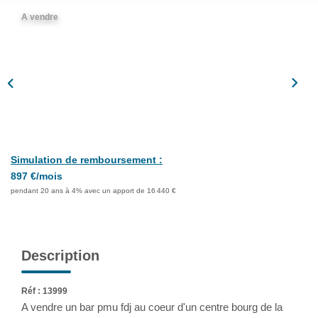
Assurance
A vendre
Extranet
NOS AGENCES
Simulation de remboursement :
897 €/mois
pendant 20 ans à 4% avec un apport de 16 440 €
Description
Réf : 13999
A vendre un bar pmu fdj au coeur d'un centre bourg de la