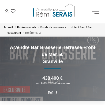
ACHETER
Accueil
Professionnels
Fonds de commerce
Hotel / Rest / Bar
Restaurant
Référence 3
LOUER
A vendre Bar Brasserie Terrasse Front
VENDRE
de Mer 50
Granville
BIENS VENDUS
438 400 €
ADMINISTRATION DE BIENS
dont 9,6% TTC d'honoraires
Gestion
Réf : 3
Syndic