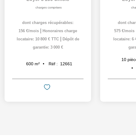
charges comprises
cha
dont charges récupérables:
dont char
|
156 €/mois
Honoraires charge
575 €/mois
|
locataire: 10 800 € TTC
Dépôt de
locataire: 6
garantie: 3 000 €
gara
10
pièc
Réf :
12661
600
m²