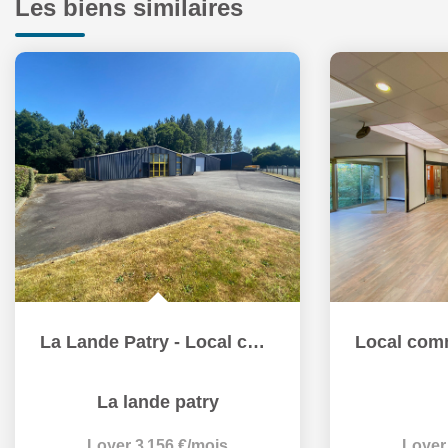
Les biens similaires
La Lande Patry - Local commercial
La lande patry
Loyer 3 156 €/mois
Loyer