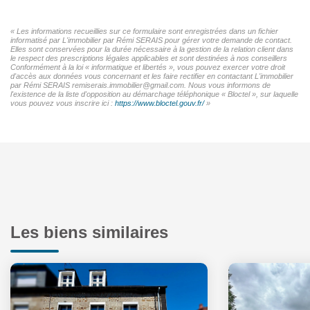
« Les informations recueillies sur ce formulaire sont enregistrées dans un fichier
informatisé par L'immobilier par Rémi SERAIS pour gérer votre demande de contact.
Elles sont conservées pour la durée nécessaire à la gestion de la relation client dans
le respect des prescriptions légales applicables et sont destinées à nos conseillers
Conformément à la loi « informatique et libertés », vous pouvez exercer votre droit
d'accès aux données vous concernant et les faire rectifier en contactant L'immobilier
par Rémi SERAIS remiserais.immobilier@gmail.com. Nous vous informons de
l'existence de la liste d'opposition au démarchage téléphonique « Bloctel », sur laquelle
vous pouvez vous inscrire ici :
https://www.bloctel.gouv.fr/
»
Les biens similaires