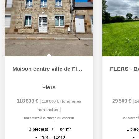
Maison centre ville de Flers proximité immédiate des...
Flers
118 800 €
|
29 500 €
|
110 000 €
Honoraires
24
|
non inclus
Honoraires à la charge du vendeur
Honoraires 
84
m²
3
pièce(s)
1
pièc
Réf :
14913