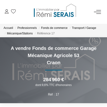
ACHETER
Accueil
Professionnels
Fonds de commerce
Transport / Garage
Mécanique/Stations
Référence 17
LOUER
A vendre Fonds de commerce Garage
VENDRE
Mécanique Agricole 53
Craon
BIENS VENDUS
284 960 €
ADMINISTRATION DE BIENS
dont 9,6% TTC d'honoraires
Gestion
Réf : 17
Syndic