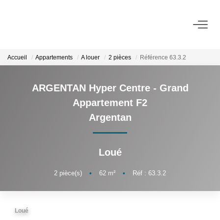
ACHETER
Accueil
Appartements
A louer
2 pièces
Référence 63.3.2
LOUER
ARGENTAN Hyper Centre - Grand
Appartement F2
VENDRE
Argentan
BIENS VENDUS
Loué
ADMINISTRATION DE BIENS
2
pièce(s)
•
62
m²
•
Réf : 63.3.2
Gestion
Syndic
Loué
Assurance