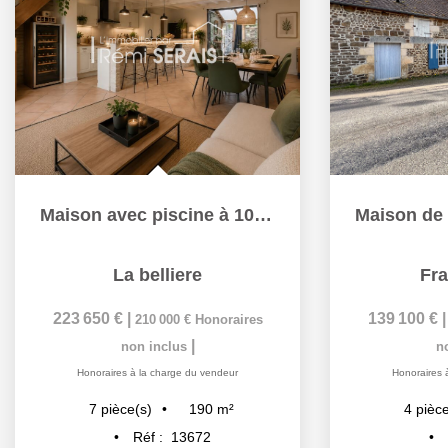
Maison avec piscine à 10 min d'Argentan
La belliere
Fra
223 650 €
|
139 100 €
210 000 €
Honoraires
|
non inclus
n
Honoraires à la charge du vendeur
Honoraires 
190
m²
7
pièce(s)
4
pièce
Réf :
13672