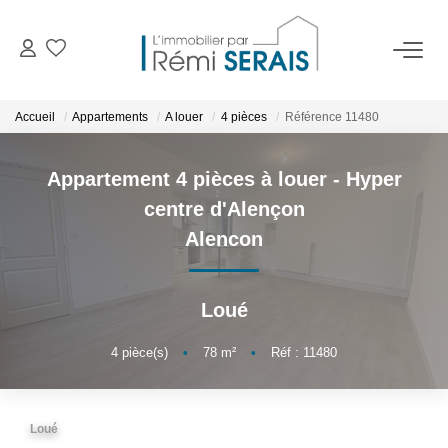
ACHETER
Accueil
Appartements
A louer
4 pièces
Référence 11480
LOUER
Appartement 4 pièces à louer - Hyper
centre d'Alençon
VENDRE
Alencon
BIENS VENDUS
Loué
ADMINISTRATION DE BIENS
4
pièce(s)
•
78
m²
•
Réf : 11480
Gestion
Syndic
Loué