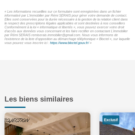
« Les informations recueillies sur ce formulaire sont enregistrées dans un fichier
informatisé par L'immobilier par Rémi SERAIS pour gérer votre demande de contact.
Elles sont conservées pour la durée nécessaire à la gestion de la relation client dans
le respect des prescriptions légales applicables et sont destinées à nos conseillers
Conformément à la loi « informatique et libertés », vous pouvez exercer votre droit
d'accès aux données vous concernant et les faire rectifier en contactant L'immobilier
par Rémi SERAIS remiserais.immobilier@gmail.com. Nous vous informons de
l'existence de la liste d'opposition au démarchage téléphonique « Bloctel », sur laquelle
vous pouvez vous inscrire ici :
https://www.bloctel.gouv.fr/
»
Les biens similaires
Exclusif