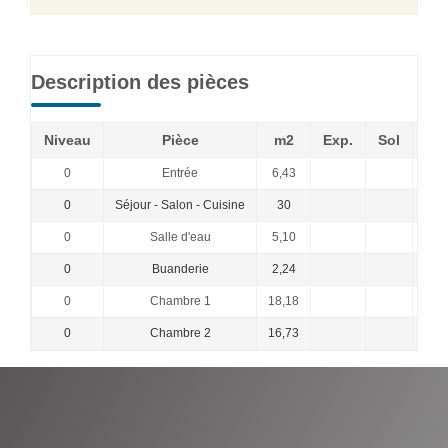
Description des pièces
Niveau
Pièce
m2
Exp.
Sol
0
Entrée
6,43
0
Séjour - Salon - Cuisine
30
cuis
0
Salle d'eau
5,10
sèch
0
Buanderie
2,24
0
Chambre 1
18,18
0
Chambre 2
16,73