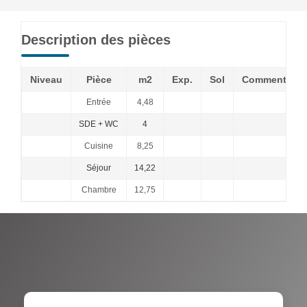
Description des pièces
Niveau
Pièce
m2
Exp.
Sol
Commentaire
Entrée
4,48
SDE + WC
4
Cuisine
8,25
Séjour
14,22
Chambre
12,75