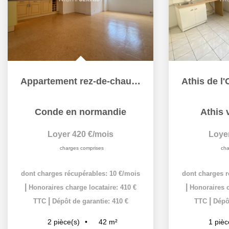
Appartement rez-de-chaussée CONDE
Conde en normandie
Athis 
Loyer 420 €/mois
Loye
charges comprises
cha
dont charges récupérables: 10 €/mois
dont charges r
|
|
Honoraires charge locataire: 410 €
Honoraires c
|
|
TTC
Dépôt de garantie: 410 €
TTC
Dépôt
42
m²
2
pièce(s)
1
pièc