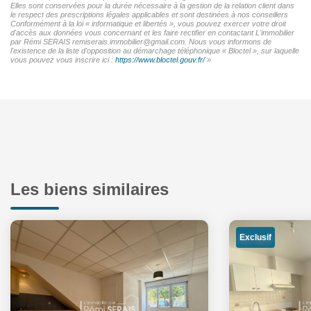
Elles sont conservées pour la durée nécessaire à la gestion de la relation client dans
le respect des prescriptions légales applicables et sont destinées à nos conseillers
Conformément à la loi « informatique et libertés », vous pouvez exercer votre droit
d'accès aux données vous concernant et les faire rectifier en contactant L'immobilier
par Rémi SERAIS remiserais.immobilier@gmail.com. Nous vous informons de
l'existence de la liste d'opposition au démarchage téléphonique « Bloctel », sur laquelle
vous pouvez vous inscrire ici :
https://www.bloctel.gouv.fr/
»
Les biens similaires
Exclusif