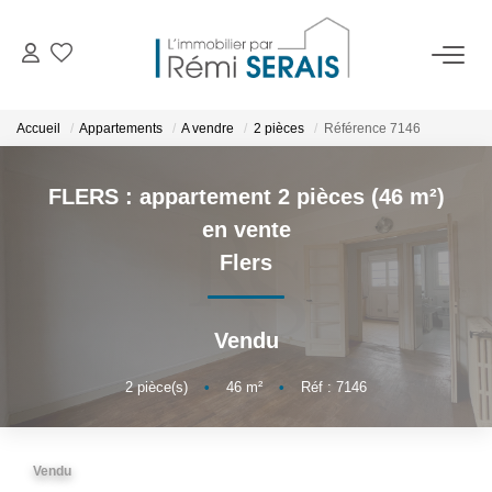
ACHETER
Accueil
Appartements
A vendre
2 pièces
Référence 7146
LOUER
FLERS : appartement 2 pièces (46 m²)
en vente
VENDRE
Flers
BIENS VENDUS
Vendu
ADMINISTRATION DE BIENS
2
pièce(s)
•
46
m²
•
Réf : 7146
Gestion
Syndic
Vendu