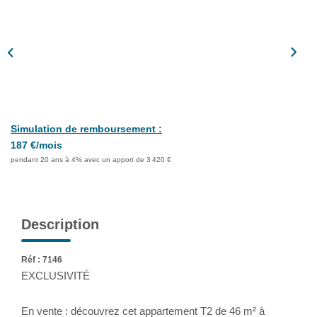
Assurance
Extranet
NOS AGENCES
Simulation de remboursement :
187 €/mois
pendant 20 ans à 4% avec un apport de 3 420 €
Description
Réf : 7146
EXCLUSIVITÉ
En vente : découvrez cet appartement T2 de 46 m² à