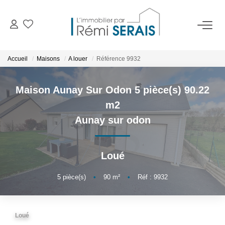
ACHETER
Accueil
Maisons
A louer
Référence 9932
LOUER
Maison Aunay Sur Odon 5 pièce(s) 90.22
m2
VENDRE
Aunay sur odon
BIENS VENDUS
Loué
ADMINISTRATION DE BIENS
5
pièce(s)
•
90
m²
•
Réf : 9932
Gestion
Syndic
Loué