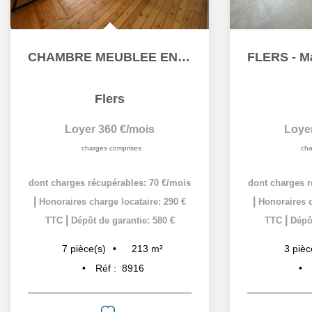
CHAMBRE MEUBLEE EN COLOCATION
Flers
Loyer 360 €/mois
Loye
charges comprises
cha
dont charges récupérables: 70 €/mois
dont charges r
|
|
Honoraires charge locataire: 290 €
Honoraires c
|
|
TTC
Dépôt de garantie: 580 €
TTC
Dépôt
213
m²
7
pièce(s)
3
pièc
Réf :
8916