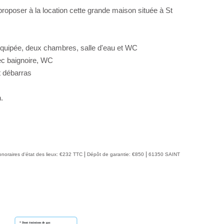
proposer à la location cette grande maison située à St
équipée, deux chambres, salle d'eau et WC
vec baignoire, WC
t débarras
.
|
|
noraires d'état des lieux: €232 TTC
Dépôt de garantie: €850
61350 SAINT