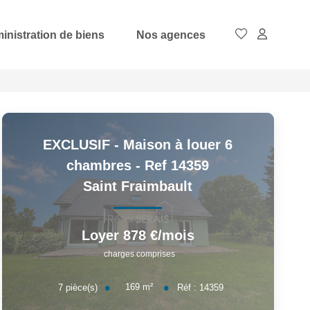
inistration de biens
Nos agences
EXCLUSIF - Maison à louer 6
chambres - Ref 14359
Saint Fraimbault
Loyer 878 €/mois
charges comprises
169
m²
7
pièce(s)
Réf :
14359