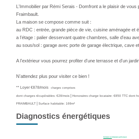
L'Immobilier par Rémi Serais - Domfront a le plaisir de vous 
Fraimbault.
La maison se compose comme suit :
au RDC : entrée, grande pièce de vie, cuisine aménagée et 
a l'étage : palier desservant quatre chambres, salle d'eau a
au sous/sol : garage avec porte de garage électrique, cave e
A l'extérieur vous pourrez profiter d'une terrasse et d'un jardin
N'attendez plus pour visiter ce bien !
**
Loyer €878/mois
charges comprises
|
dont charges récupérables: €28/mois
Honoraires charge locataire: €850 TTC
dont ho
|
FRAIMBAULT
Surface habitable: 169m²
Diagnostics énergétiques