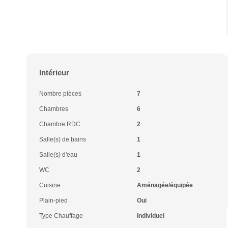
Intérieur
Nombre pièces
7
Chambres
6
Chambre RDC
2
Salle(s) de bains
1
Salle(s) d'eau
1
WC
2
Cuisine
Aménagée/équipée
Plain-pied
Oui
Type Chauffage
Individuel