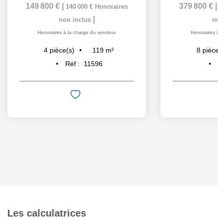
149 800 €
|
379 800 €
140 000 €
Honoraires
|
non inclus
n
Honoraires à la charge du vendeur
Honoraires 
119
m²
4
pièce(s)
8
pièce
Réf :
11596
Les calculatrices