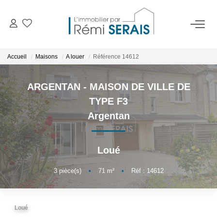
ACHETER
Accueil
Maisons
A louer
Référence 14612
LOUER
ARGENTAN - MAISON DE VILLE DE
TYPE F3
VENDRE
Argentan
BIENS VENDUS
Loué
ADMINISTRATION DE BIENS
3
pièce(s)
•
71
m²
•
Réf : 14612
Gestion
Syndic
Loué