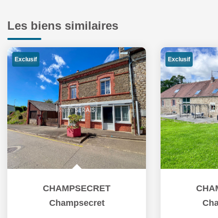
Les biens similaires
Exclusif
Exclusif
CHAMPSECRET
CHA
Champsecret
Cha