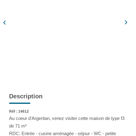
Assurance
Extranet
NOS AGENCES
Description
Réf : 14612
Au coeur d'Argentan, venez visiter cette maison de type f3
de 71 m²
RDC: Entrée - cusine aménagée - séjour - WC - petite