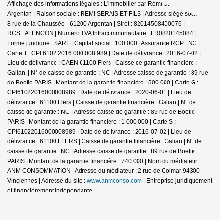
Affichage des informations légales : L'immobilier par Rémi SERAIS -
Argentan | Raison sociale : REMI SERAIS ET FILS | Adresse siège social : 6-
8 rue de la Chaussée - 61200 Argentan | Siret : 82014508400076 |
RCS : ALENCON | Numero TVA Intracommunautaire : FR0820145084 |
Forme juridique : SARL | Capital social : 100 000 | Assurance RCP : NC |
Carte T : CPI 6102 2016 000 008 989 | Date de délivrance : 2016-07-02 |
Lieu de délivrance : CAEN 61100 Flers | Caisse de garantie financière :
Galian. | N° de caisse de garantie : NC | Adresse caisse de garantie : 89 rue
de Boetie PARIS | Montant de la garantie financière : 500 000 | Carte G :
CPI61022016000008989 | Date de délivrance : 2020-06-01 | Lieu de
délivrance : 61100 Flers | Caisse de garantie financière : Galian | N° de
caisse de garantie : NC | Adresse caisse de garantie : 89 rue de Boetie
PARIS | Montant de la garantie financière : 1 000 000 | Carte S :
CPI61022016000008989 | Date de délivrance : 2016-07-02 | Lieu de
délivrance : 61100 FLERS | Caisse de garantie financière : Galian | N° de
caisse de garantie : NC | Adresse caisse de garantie : 89 rue de Boetie
PARIS | Montant de la garantie financière : 740 000 | Nom du médiateur :
ANM CONSOMMATION | Adresse du médiateur : 2 rue de Colmar 94300
Vinciennes | Adresse du site :
www.anmconso.com
|
Entreprise juridiquement
et financièrement indépendante