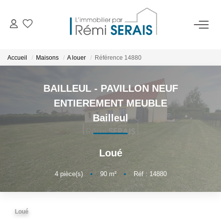
ACHETER
Accueil
Maisons
A louer
Référence 14880
LOUER
BAILLEUL - PAVILLON NEUF
ENTIEREMENT MEUBLE
VENDRE
Bailleul
BIENS VENDUS
Loué
ADMINISTRATION DE BIENS
4
pièce(s)
•
90
m²
•
Réf : 14880
Gestion
Syndic
Loué