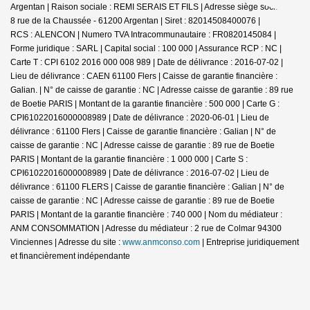
Argentan | Raison sociale : REMI SERAIS ET FILS | Adresse siège social : 6-
8 rue de la Chaussée - 61200 Argentan | Siret : 82014508400076 |
RCS : ALENCON | Numero TVA Intracommunautaire : FR0820145084 |
Forme juridique : SARL | Capital social : 100 000 | Assurance RCP : NC |
Carte T : CPI 6102 2016 000 008 989 | Date de délivrance : 2016-07-02 |
Lieu de délivrance : CAEN 61100 Flers | Caisse de garantie financière :
Galian. | N° de caisse de garantie : NC | Adresse caisse de garantie : 89 rue
de Boetie PARIS | Montant de la garantie financière : 500 000 | Carte G :
CPI61022016000008989 | Date de délivrance : 2020-06-01 | Lieu de
délivrance : 61100 Flers | Caisse de garantie financière : Galian | N° de
caisse de garantie : NC | Adresse caisse de garantie : 89 rue de Boetie
PARIS | Montant de la garantie financière : 1 000 000 | Carte S :
CPI61022016000008989 | Date de délivrance : 2016-07-02 | Lieu de
délivrance : 61100 FLERS | Caisse de garantie financière : Galian | N° de
caisse de garantie : NC | Adresse caisse de garantie : 89 rue de Boetie
PARIS | Montant de la garantie financière : 740 000 | Nom du médiateur :
ANM CONSOMMATION | Adresse du médiateur : 2 rue de Colmar 94300
Vinciennes | Adresse du site :
www.anmconso.com
|
Entreprise juridiquement
et financièrement indépendante