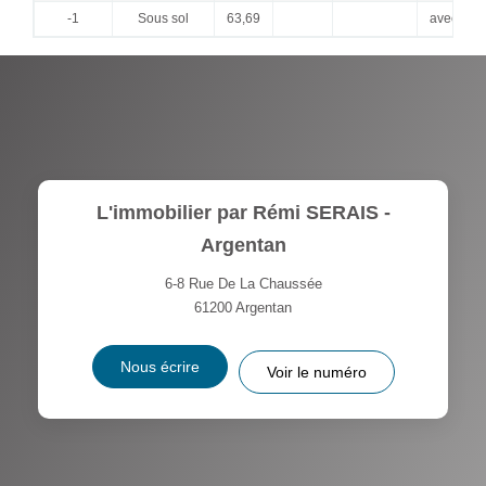
-1
Sous sol
63,69
avec cave
L'immobilier par Rémi SERAIS -
Argentan
6-8 Rue De La Chaussée
61200
Argentan
Nous écrire
Voir le numéro