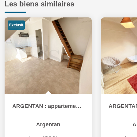
Les biens similaires
Exclusif
ARGENTAN : appartement T1 (14 m²) à louer
Argentan
A