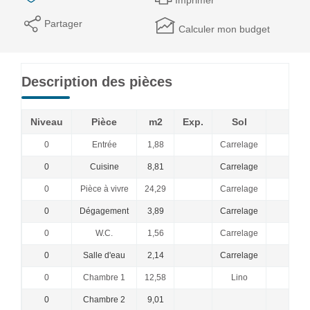
Imprimer
Partager
Calculer mon budget
Description des pièces
Niveau
Pièce
m2
Exp.
Sol
C
0
Entrée
1,88
Carrelage
a
0
Cuisine
8,81
Carrelage
0
Pièce à vivre
24,29
Carrelage
0
Dégagement
3,89
Carrelage
0
W.C.
1,56
Carrelage
Fen
0
Salle d'eau
2,14
Carrelage
Dou
0
Chambre 1
12,58
Lino
0
Chambre 2
9,01