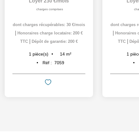
Loyer 230 €/mois
Loye
charges comprises
cha
dont charges récupérables: 30 €/mois
dont charges r
|
|
Honoraires charge locataire: 200 €
Honoraires c
|
|
TTC
Dépôt de garantie: 200 €
TTC
Dépôt
14
m²
1
pièce(s)
1
pièc
Réf :
7059