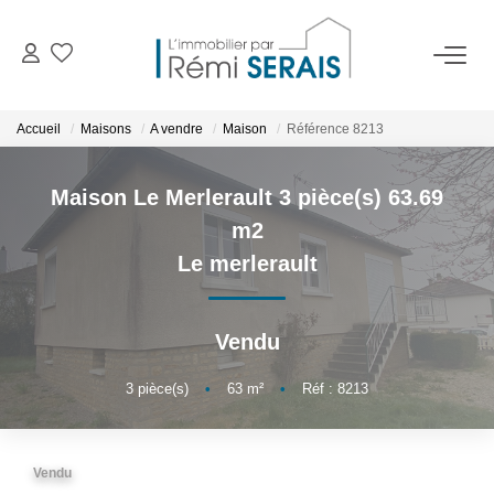
ACHETER
Accueil
Maisons
A vendre
Maison
Référence 8213
LOUER
Maison Le Merlerault 3 pièce(s) 63.69
m2
VENDRE
Le merlerault
BIENS VENDUS
Vendu
ADMINISTRATION DE BIENS
3
pièce(s)
•
63
m²
•
Réf : 8213
Gestion
Syndic
Vendu