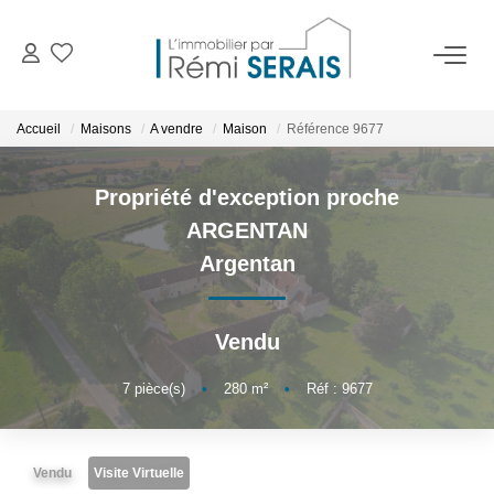
ACHETER
Accueil
Maisons
A vendre
Maison
Référence 9677
LOUER
Propriété d'exception proche
ARGENTAN
VENDRE
Argentan
BIENS VENDUS
Vendu
ADMINISTRATION DE BIENS
7
pièce(s)
•
280
m²
•
Réf : 9677
Gestion
Syndic
Vendu
Visite Virtuelle