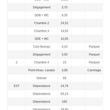
Dégagement
3,70
SDB + WC
9,35
Chambre 2
24,52
Chambre 3
14,02
SDE + WC
10,05
Coin Bureau
4,10
Parquet
Dégagement
3,50
Parquet
2
Chambre 4
23
Parquet
Point d'eau- Lavabo
3,08
Carrelage
Grenier
68
EXT
Dépendance
24,78
po
Dépendance
83,23
Dépendance
165
Dépendance
78,40