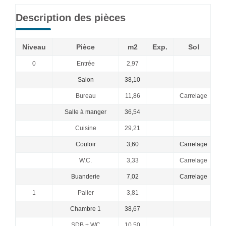
Description des pièces
Niveau
Pièce
m2
Exp.
Sol
0
Entrée
2,97
Salon
38,10
Bureau
11,86
Carrelage
Salle à manger
36,54
Cuisine
29,21
Couloir
3,60
Carrelage
W.C.
3,33
Carrelage
Buanderie
7,02
Carrelage
1
Palier
3,81
Chambre 1
38,67
SDB + WC
10,50