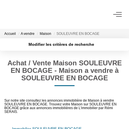
ACHETER
Accueil
A vendre
Maison
SOULEUVRE EN BOCAGE
Modifier les critères de recherche
LOUER
Localisation
Type de transaction
Surface min
Achat / Vente Maison SOULEUVRE
Type de bien
VENDRE
EN BOCAGE - Maison a vendre à
Budget max
SOULEUVRE EN BOCAGE
BIENS VENDUS
Rayon
ADMINISTRATION DE BIENS
Plus de critères
Créer une alerte
Sur notre site consultez les annonces immobilière de Maison à vendre
SOULEUVRE EN BOCAGE. Trouvez votre Maison sur SOULEUVRE EN
BOCAGE grâce aux annonces immobilières de L'immobilier par Rémi
Gestion
SERAIS.
Syndic
Immobilier SOULEUVRE EN BOCAGE
Assurance