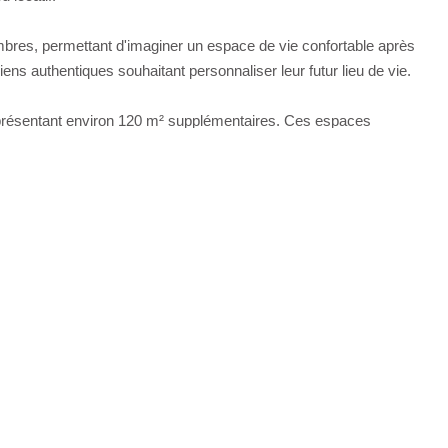
bres, permettant d'imaginer un espace de vie confortable après
ens authentiques souhaitant personnaliser leur futur lieu de vie.
résentant environ 120 m² supplémentaires. Ces espaces
ur ou toute personne recherchant du stockage, un atelier ou un
énéficie d'un emplacement pratique facilitant les déplacements
potentiel de rénovation en fait également une belle opportunité
l'année en Normandie vous accompagne dans votre projet
over idéale pour artisan proche de Potigny, ce bien est fait