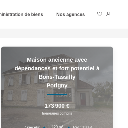
inistration de biens
Nos agences
Maison ancienne avec
dépendances et fort potentiel à
Bons-Tassilly
Potigny
173 900 €
honoraires compris
120
m²
7
pièce(s)
Réf :
13804