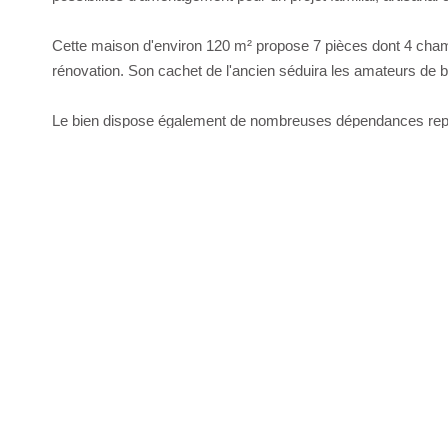
Cette maison d'environ 120 m² propose 7 pièces dont 4 cham
rénovation. Son cachet de l'ancien séduira les amateurs de bi
Le bien dispose également de nombreuses dépendances rep
constituent un véritable atout pour un artisan, un entreprene
potentiel d'agrandissement.
Située à proximité des axes de circulation, cette propriété b
tout en profitant du calme de la campagne normande. Son fort 
d'investissement immobilier.
L'immobilier par Rémi SERAIS élue agence immobilière de 
immobilier.
Si vous cherchez une maison ancienne avec dépendances à rén
pour vous.