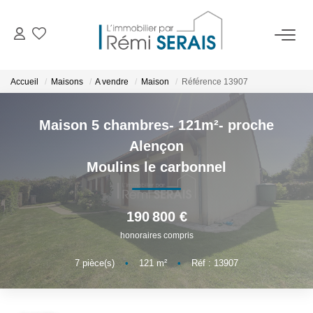
ACHETER
Accueil
Maisons
A vendre
Maison
Référence 13907
LOUER
Maison 5 chambres- 121m²- proche
Alençon
VENDRE
Moulins le carbonnel
BIENS VENDUS
190 800 €
honoraires compris
ADMINISTRATION DE BIENS
7
pièce(s)
•
121
m²
•
Réf : 13907
Gestion
Syndic