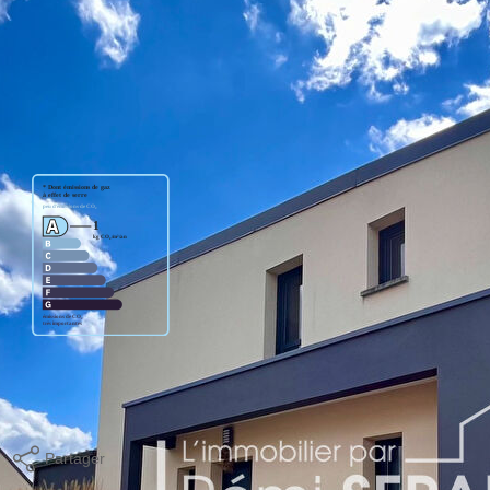
age standard entre 510€ et 710€. indexées aux années 2021,2022
Partager
Calculer mon budget