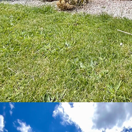
ues minutes à pied du bourg et des commerces, cette maison
e de confort, de fonctionnalité et de proximité.
euse comprenant un salon-séjour ouvert sur une cuisine
ux au quotidien.
âce à une chambre parentale avec salle d'eau privative et
dant ainsi qu'une buanderie donnant accès directement au
déales pour une famille, ainsi qu'une grande salle d'eau équipée
 indépendant.
arfaitement entretenu, avec deux terrasses permettant de profiter
 emplacement privilégié.