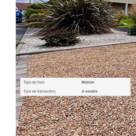
Nos honoraires
Caractéristiques détaillées
Général
Type de bien
Maison
Type de transaction
A vendre