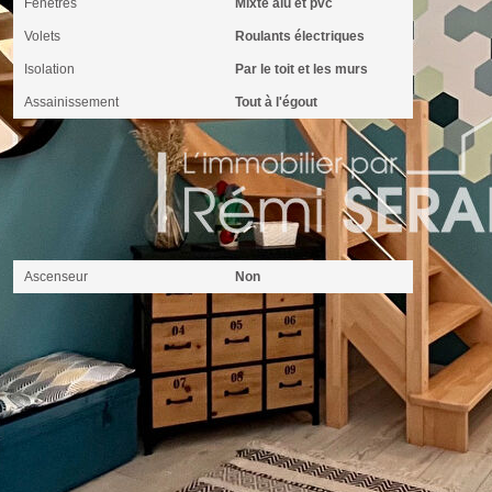
Fenêtres
Mixte alu et pvc
Volets
Roulants électriques
Isolation
Par le toit et les murs
Assainissement
Tout à l'égout
Autres
Ascenseur
Non