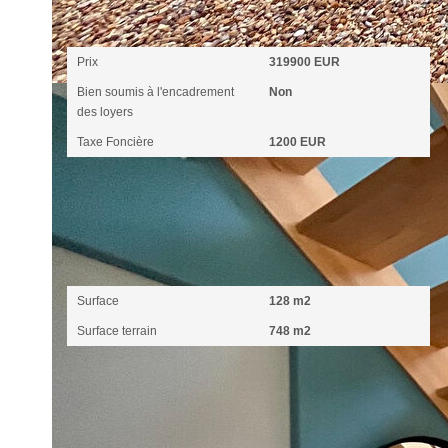
Aspects financiers
Prix
319900 EUR
Bien soumis à l'encadrement
Non
des loyers
Taxe Foncière
1200 EUR
Surfaces
Surface
128 m2
Surface terrain
748 m2