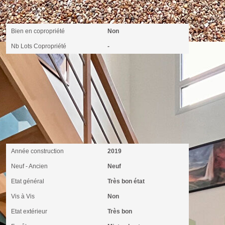
Copropriété
Bien en copropriété
Non
Nb Lots Copropriété
-
Extérieur
Année construction
2019
Neuf - Ancien
Neuf
Etat général
Très bon état
Vis à Vis
Non
Etat extérieur
Très bon