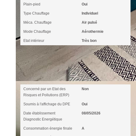
Plain-pied
Oui
Type Chauffage
Individuel
Méca. Chauffage
Air pulsé
Mode Chauffage
Aérothermie
Etat intérieur
Très bon
Diagnostics
Concerné par un Etat des
Non
Risques et Pollutions (ERP)
Soumis à l'affichage du DPE
Oui
Date établissement
08/05/2026
Diagnostic Energétique
Consommation énergie finale
A