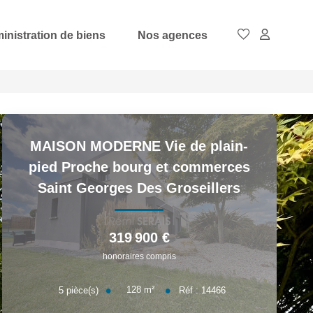
inistration de biens
Nos agences
MAISON MODERNE Vie de plain-
pied Proche bourg et commerces
Saint Georges Des Groseillers
319 900 €
honoraires compris
128
m²
5
pièce(s)
Réf :
14466