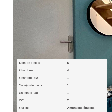
Intérieur
Nombre pièces
5
Chambres
4
Chambre RDC
1
Salle(s) de bains
1
Salle(s) d'eau
1
WC
2
Cuisine
Aménagée/équipée