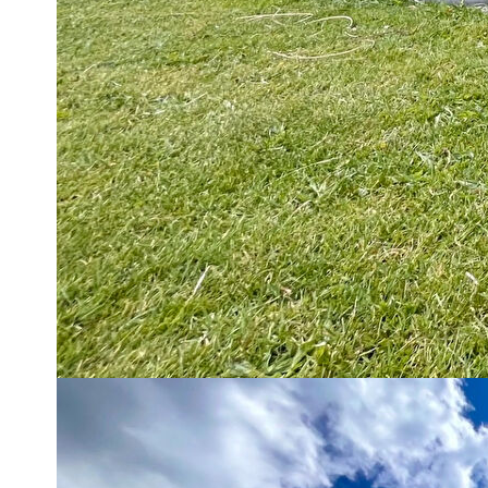
Située à Saint-Georges-des-Groseillers, à seulement quelq
moderne construite en 2019 saura séduire les familles en quêt
Dès l'entrée, vous découvrirez une belle pièce de vie lumin
aménagée et équipée, offrant un espace convivial et chaleure
Le rez-de-chaussée permet une véritable vie de plain-pied gr
espace dressing aménagé sur un pan de mur. Un WC indépen
garage complètent ce niveau.
À l'étage, le palier dessert trois chambres supplémentaires, i
d'une douche et d'une baignoire, sans oublier un second WC
À l'extérieur, vous profiterez d'un terrain arboré de 748 m² p
du soleil à toute heure de la journée.
Une maison clé en main alliant modernité, confort familial et