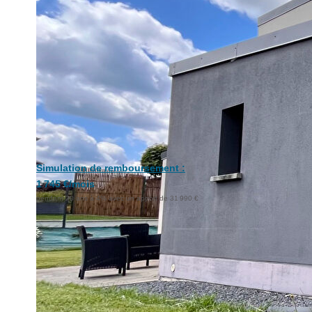
Simulation de remboursement :
1 745 €/mois
pendant 20 ans à 4% avec un apport de 31 990 €
Description
Réf : 14466
Réf. 14 466 / MAISON MODERNE 319 900 €