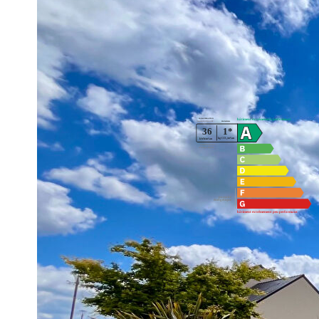
L'immobilier par Rémi SERAIS !
**
Honoraires à la charge du vendeur
Diagnostics énergétiques
Montant estimé des dépenses annuelles d'énergie pour un us
et 2023 (abonnement compris).
Imprimer