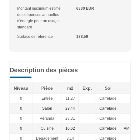
Montant maximum estimé
6330 EUR
des dépenses annuelles
d'énergie pour un usage
standard
Surface de référence
178.59
Description des pièces
Niveau
Pièce
m2
Exp.
Sol
Comm
0
Entrée
11,27
Carrelage
RAN
0
Salon
29,44
Carrelage
CH
0
Véranda
28,31
Carrelage
0
Cuisine
10,62
Carrelage
AMENAGE
0
Dégagement
3,14
Carrelage