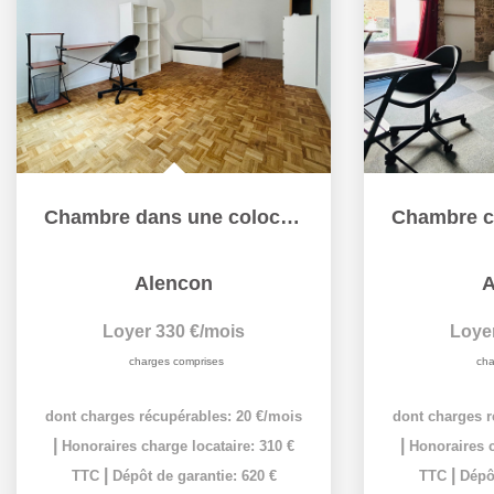
Chambre dans une colocation à louer à Alençon - Référence...
Alencon
A
Loyer 330 €/mois
Loye
charges comprises
cha
dont charges récupérables: 20 €/mois
dont charges r
|
|
Honoraires charge locataire: 310 €
Honoraires c
|
|
TTC
Dépôt de garantie: 620 €
TTC
Dépôt