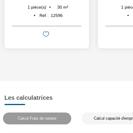
30
m²
1
pièce(s)
1
pièc
Réf :
12596
Les calculatrices
Calcul Frais de notaire
Calcul capacité d'empr