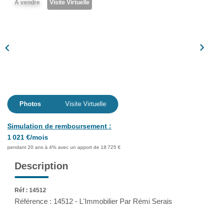
A vendre
Visite Virtuelle
Assurance
Extranet
NOS AGENCES
Photos
Visite Virtuelle
Simulation de remboursement :
1 021 €/mois
pendant 20 ans à 4% avec un apport de 18 725 €
Description
Réf : 14512
Référence : 14512 - L'Immobilier Par Rémi Serais