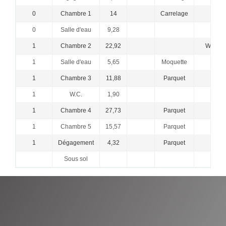
0
Chambre 1
14
Carrelage
0
Salle d'eau
9,28
D
1
Chambre 2
22,92
WC + 
1
Salle d'eau
5,65
Moquette
D
1
Chambre 3
11,88
Parquet
1
W.C.
1,90
POI
1
Chambre 4
27,73
Parquet
1
Chambre 5
15,57
Parquet
1
Dégagement
4,32
Parquet
Sous sol