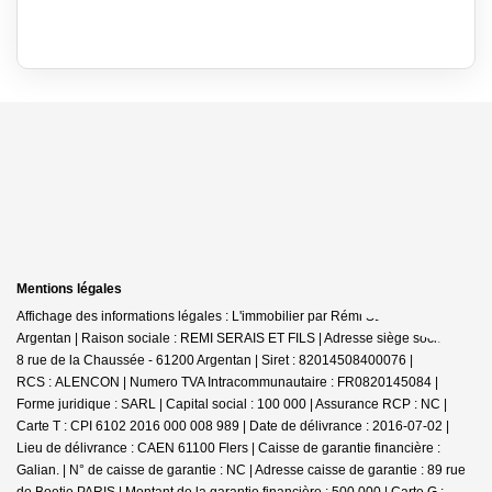
Mentions légales
Affichage des informations légales : L'immobilier par Rémi SERAIS -
Argentan | Raison sociale : REMI SERAIS ET FILS | Adresse siège social : 6-
8 rue de la Chaussée - 61200 Argentan | Siret : 82014508400076 |
RCS : ALENCON | Numero TVA Intracommunautaire : FR0820145084 |
Forme juridique : SARL | Capital social : 100 000 | Assurance RCP : NC |
Carte T : CPI 6102 2016 000 008 989 | Date de délivrance : 2016-07-02 |
Lieu de délivrance : CAEN 61100 Flers | Caisse de garantie financière :
Galian. | N° de caisse de garantie : NC | Adresse caisse de garantie : 89 rue
de Boetie PARIS | Montant de la garantie financière : 500 000 | Carte G :