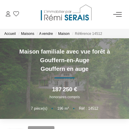
ACHETER
Accueil
Maisons
A vendre
Maison
Référence 14512
LOUER
Maison familiale avec vue forêt à
Gouffern-en-Auge
VENDRE
Gouffern en auge
BIENS VENDUS
187 250 €
honoraires compris
ADMINISTRATION DE BIENS
7
pièce(s)
•
196
m²
•
Réf : 14512
Gestion
Syndic