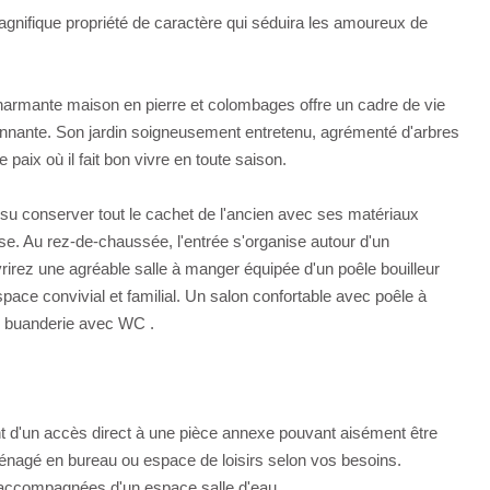
gnifique propriété de caractère qui séduira les amoureux de
charmante maison en pierre et colombages offre un cadre de vie
nnante. Son jardin soigneusement entretenu, agrémenté d'arbres
 paix où il fait bon vivre en toute saison.
 su conserver tout le cachet de l'ancien avec ses matériaux
. Au rez-de-chaussée, l'entrée s'organise autour d'un
rirez une agréable salle à manger équipée d'un poêle bouilleur
space convivial et familial. Un salon confortable avec poêle à
ne buanderie avec WC .
ant d'un accès direct à une pièce annexe pouvant aisément être
nagé en bureau ou espace de loisirs selon vos besoins.
accompagnées d'un espace salle d'eau.