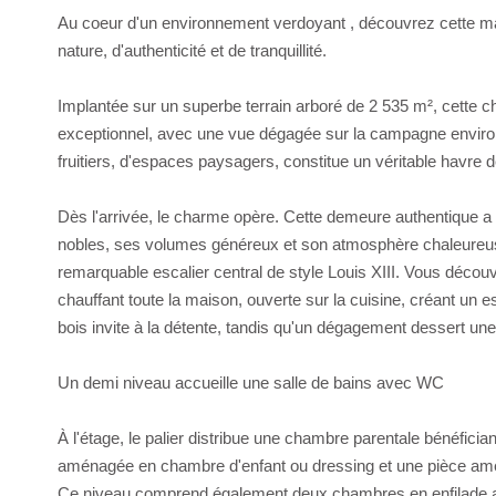
Au coeur d'un environnement verdoyant , découvrez cette ma
nature, d'authenticité et de tranquillité.
Implantée sur un superbe terrain arboré de 2 535 m², cette 
exceptionnel, avec une vue dégagée sur la campagne enviro
fruitiers, d'espaces paysagers, constitue un véritable havre de
Dès l'arrivée, le charme opère. Cette demeure authentique a
nobles, ses volumes généreux et son atmosphère chaleureuse
remarquable escalier central de style Louis XIII. Vous découv
chauffant toute la maison, ouverte sur la cuisine, créant un e
bois invite à la détente, tandis qu'un dégagement dessert u
Un demi niveau accueille une salle de bains avec WC
À l'étage, le palier distribue une chambre parentale bénéfici
aménagée en chambre d'enfant ou dressing et une pièce amé
Ce niveau comprend également deux chambres en enfilade 