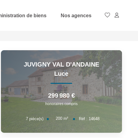
inistration de biens
Nos agences
JUVIGNY VAL D'ANDAINE
Luce
299 980 €
honoraires compris
200
m²
7
pièce(s)
Réf :
14648