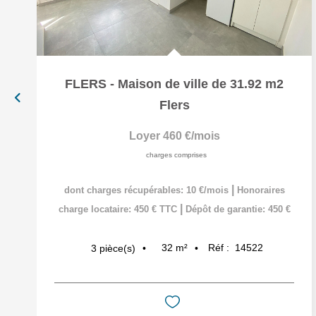
FLERS - Maison de ville de 31.92 m2
Flers
Loyer 460 €/mois
charges comprises
|
dont charges récupérables: 10 €/mois
Honoraires
|
charge locataire: 450 € TTC
Dépôt de garantie: 450 €
32
m²
Réf :
14522
3
pièce(s)