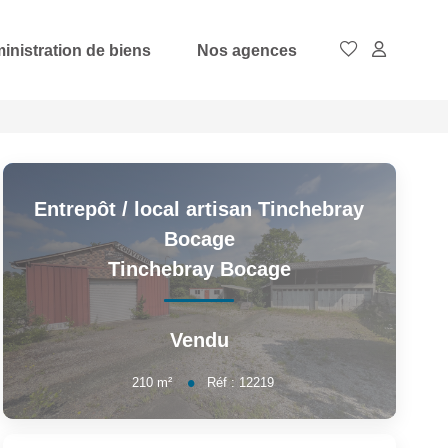
inistration de biens
Nos agences
Entrepôt / local artisan Tinchebray
Bocage
Tinchebray Bocage
Vendu
210
m²
Réf :
12219