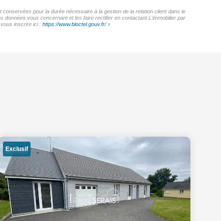
 conservées pour la durée nécessaire à la gestion de la relation client dans le
x données vous concernant et les faire rectifier en contactant L'immobilier par
ous inscrire ici :
https://www.bloctel.gouv.fr/
»
Exclusif