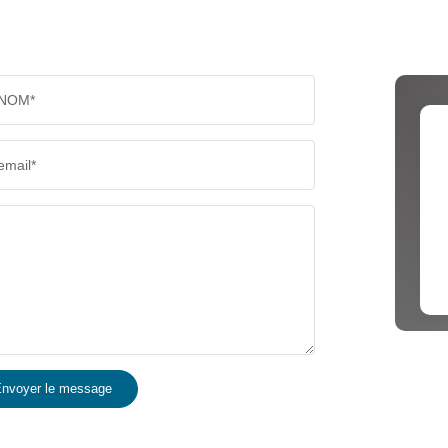
NOM*
email*
nvoyer le message