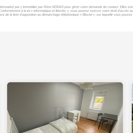
 informatisé par L'immobilier par Rémi SERAIS pour gérer votre demande de contact. Elles sont
Conformément à la loi « informatique et libertés », vous pouvez exercer votre droit d'accès au
de la liste d'opposition au démarchage téléphonique « Bloctel », sur laquelle vous pouvez v