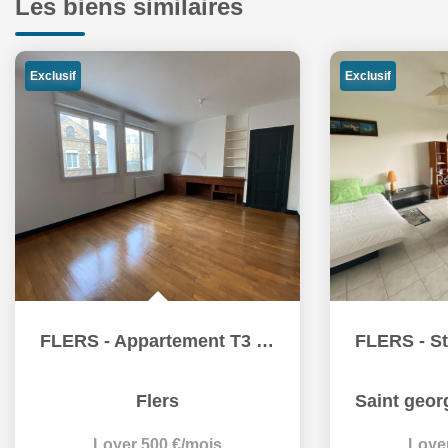
Les biens similaires
Exclusif
Exclusif
FLERS - Appartement T3 centre ville
Flers
Saint george
Loyer 500 €/mois
Loye