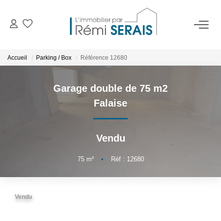
ACHETER
Accueil
Parking / Box
Référence 12680
LOUER
Garage double de 75 m2
Falaise
VENDRE
Vendu
BIENS VENDUS
75
m²
•
Réf : 12680
ADMINISTRATION DE BIENS
Gestion
Vendu
Syndic