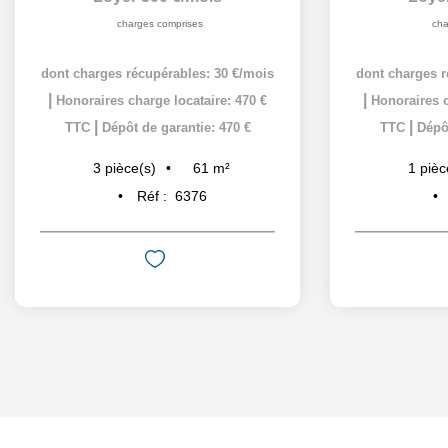
charges comprises
cha
dont charges récupérables: 30 €/mois
dont charges r
|
|
Honoraires charge locataire: 470 €
Honoraires c
|
|
TTC
Dépôt de garantie: 470 €
TTC
Dépôt
61
m²
3
pièce(s)
1
pièc
Réf :
6376