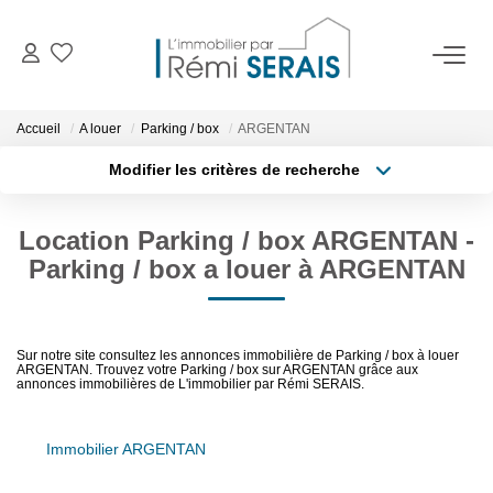
ACHETER
Accueil
A louer
Parking / box
ARGENTAN
Modifier les critères de recherche
LOUER
Type de transaction
Localisation
Acheter
Localisation
Location Parking / box ARGENTAN -
Type de bien
VENDRE
Surface min
Sélectionnez...
Parking / box a louer à ARGENTAN
BIENS VENDUS
Budget max
Sur notre site consultez les annonces immobilière de Parking / box à louer
Rayon
ARGENTAN. Trouvez votre Parking / box sur ARGENTAN grâce aux
ADMINISTRATION DE BIENS
annonces immobilières de L'immobilier par Rémi SERAIS.
Plus de critères
Créer une alerte
Gestion
Immobilier ARGENTAN
Syndic