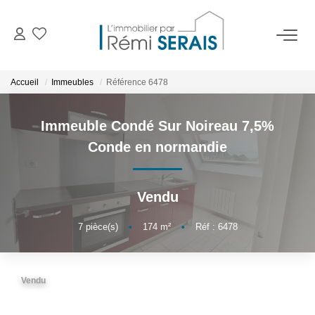
ACHETER
Accueil
Immeubles
Référence 6478
LOUER
Immeuble Condé Sur Noireau 7,5%
Conde en normandie
VENDRE
Vendu
BIENS VENDUS
7
pièce(s)
•
174
m²
•
Réf : 6478
ADMINISTRATION DE BIENS
Gestion
Vendu
Syndic