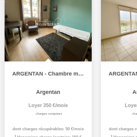
ARGENTAN - Chambre meublée à louer toutes charges comprises
Argentan
A
Loyer 350 €/mois
Loye
charges comprises
cha
dont charges récupérables: 50 €/mois
dont charges r
|
|