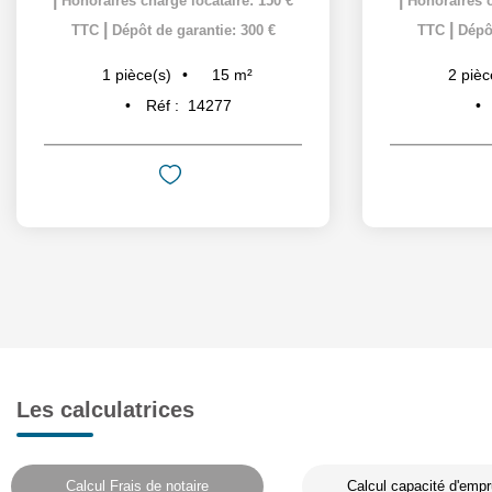
Honoraires charge locataire: 150 €
Honoraires c
|
|
TTC
Dépôt de garantie: 300 €
TTC
Dépôt
15
m²
1
pièce(s)
2
pièc
Réf :
14277
Les calculatrices
Calcul Frais de notaire
Calcul capacité d'empr