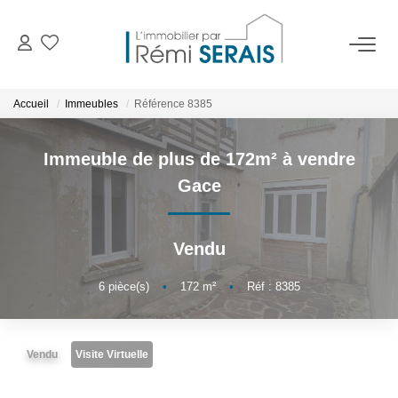
ACHETER
Accueil
Immeubles
Référence 8385
LOUER
Immeuble de plus de 172m² à vendre
Gace
VENDRE
Vendu
BIENS VENDUS
6
pièce(s)
•
172
m²
•
Réf : 8385
ADMINISTRATION DE BIENS
Gestion
Vendu
Visite Virtuelle
Syndic