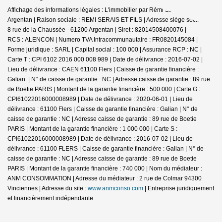
Affichage des informations légales : L'immobilier par Rémi SERAIS -
Argentan | Raison sociale : REMI SERAIS ET FILS | Adresse siège social : 6-
8 rue de la Chaussée - 61200 Argentan | Siret : 82014508400076 |
RCS : ALENCON | Numero TVA Intracommunautaire : FR0820145084 |
Forme juridique : SARL | Capital social : 100 000 | Assurance RCP : NC |
Carte T : CPI 6102 2016 000 008 989 | Date de délivrance : 2016-07-02 |
Lieu de délivrance : CAEN 61100 Flers | Caisse de garantie financière :
Galian. | N° de caisse de garantie : NC | Adresse caisse de garantie : 89 rue
de Boetie PARIS | Montant de la garantie financière : 500 000 | Carte G :
CPI61022016000008989 | Date de délivrance : 2020-06-01 | Lieu de
délivrance : 61100 Flers | Caisse de garantie financière : Galian | N° de
caisse de garantie : NC | Adresse caisse de garantie : 89 rue de Boetie
PARIS | Montant de la garantie financière : 1 000 000 | Carte S :
CPI61022016000008989 | Date de délivrance : 2016-07-02 | Lieu de
délivrance : 61100 FLERS | Caisse de garantie financière : Galian | N° de
caisse de garantie : NC | Adresse caisse de garantie : 89 rue de Boetie
PARIS | Montant de la garantie financière : 740 000 | Nom du médiateur :
ANM CONSOMMATION | Adresse du médiateur : 2 rue de Colmar 94300
Vinciennes | Adresse du site :
www.anmconso.com
|
Entreprise juridiquement
et financièrement indépendante