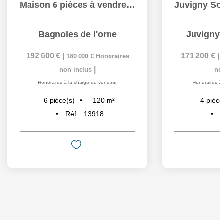
Maison 6 pièces à vendre à Bagnoles-de-l'Orne - Exclusivité
Bagnoles de l'orne
Juvigny
192 600 €
|
171 200 €
180 000 €
Honoraires
|
non inclus
n
Honoraires à la charge du vendeur
Honoraires 
120
m²
6
pièce(s)
4
pièc
Réf :
13918