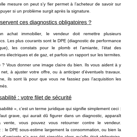
lle mesure on peut s’y fier permet à l’acheteur de savoir sur
ppuyer si un problème surgit après la signature.
servent ces diagnostics obligatoires ?
un achat immobilier, le vendeur doit remettre plusieurs
ics. Les plus courants sont le DPE (diagnostic de performance
que), les constats pour le plomb et l’amiante, l’état des
ions électriques et de gaz, et parfois un rapport sur les termites.
e ? Vous donner une image claire du bien. Ils vous aident à y
 net, à ajuster votre offre, ou à anticiper d’éventuels travaux.
, ils sont là pour que vous ne fassiez pas l’acquisition les
més.
abilité : votre filet de sécurité
abilité », c’est un terme juridique qui signifie simplement ceci :
faut grave, qui aurait dû figurer dans un diagnostic, apparaît
a vente, vous pouvez vous retourner contre le vendeur.
 : le DPE sous-estime largement la consommation, ou bien la
 d’amiante n’a pas été signalée alors qu’elle était obligatoire.