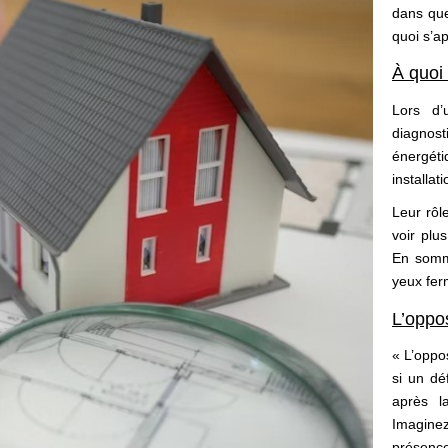
dans que
quoi s’a
À quoi 
Lors d’
diagnost
énergéti
installat
Leur rôl
voir plus
En somme
yeux fer
L’oppos
« L’oppos
si un dé
après l
Imaginez
présence