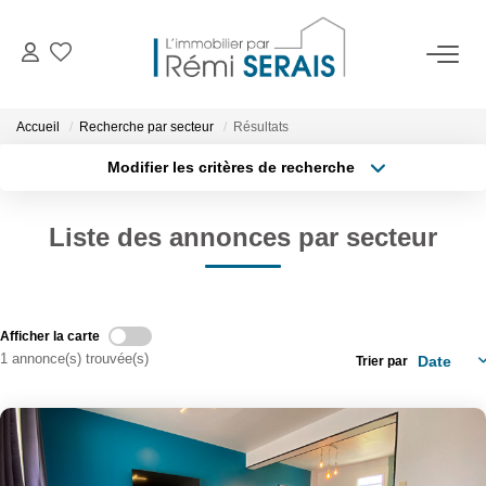
ACHETER
Accueil
Recherche par secteur
Résultats
Modifier les critères de recherche
LOUER
Type de transaction
Localisation
Acheter
Localisation
Liste des annonces par secteur
Type de bien
VENDRE
Surface min
Sélectionnez...
BIENS VENDUS
Budget max
Afficher la carte
1 annonce(s) trouvée(s)
Rayon
Trier par
ADMINISTRATION DE BIENS
Plus de critères
Créer une alerte
Gestion
Syndic