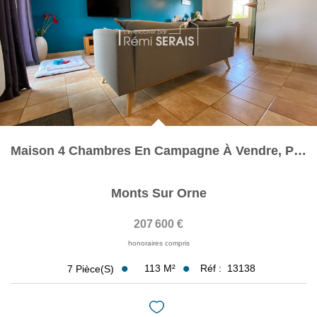
Assurance
Extranet
NOS AGENCES
Maison 4 Chambres En Campagne À Vendre, Proche ECOUCHE LES...
Monts Sur Orne
207 600 €
honoraires compris
113
M²
Réf :
13138
7
Pièce(s)