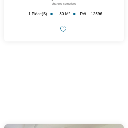
charges comprises
30
M²
Réf :
12596
1
Pièce(s)