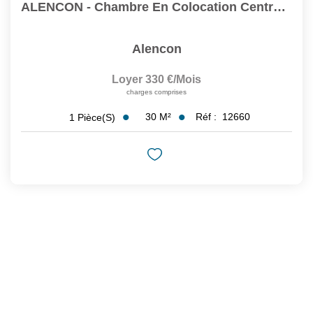
ALENCON - Chambre En Colocation Centre Ville D'Alençon
Alencon
Loyer 330 €/mois
charges comprises
30
M²
Réf :
12660
1
Pièce(s)