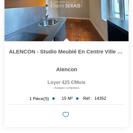
ALENCON - Studio Meublé En Centre Ville 1 Pièce De 15 M2
Alencon
Loyer 425 €/mois
charges comprises
15
M²
Réf :
14352
1
Pièce(s)