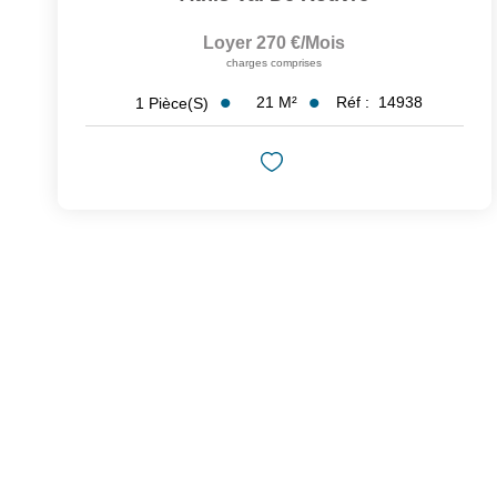
Loyer 270 €/mois
charges comprises
21
M²
Réf :
14938
1
Pièce(s)