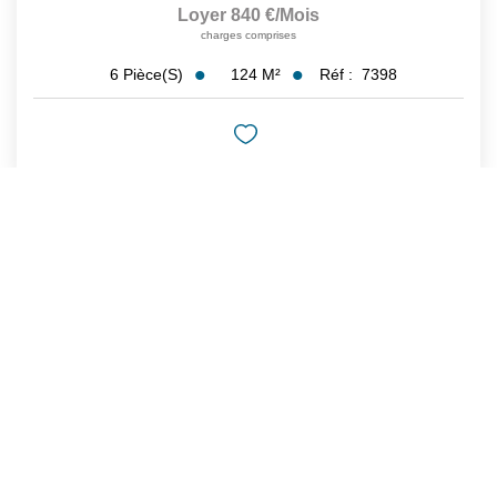
Loyer 840 €/mois
charges comprises
124
M²
Réf :
7398
6
Pièce(s)