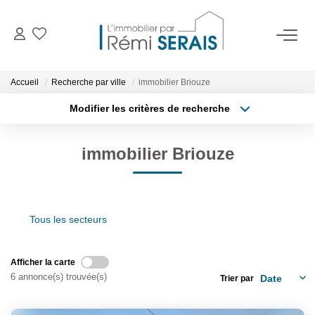
ACHETER
Accueil
Recherche par ville
immobilier Briouze
Modifier les critères de recherche
LOUER
Type de transaction
Localisation
Acheter
Localisation
immobilier Briouze
Type de bien
VENDRE
Surface min
Sélectionnez...
BIENS VENDUS
Budget max
Tous les secteurs
Rayon
ADMINISTRATION DE BIENS
Afficher la carte
Plus de critères
Créer une alerte
Gestion
6 annonce(s) trouvée(s)
Trier par
Syndic