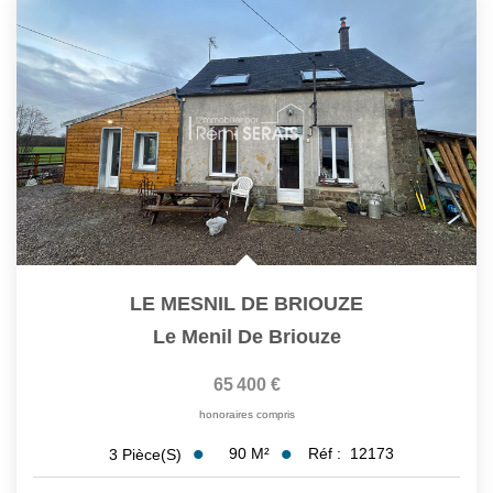
Assurance
Extranet
NOS AGENCES
LE MESNIL DE BRIOUZE
Le Menil De Briouze
65 400 €
honoraires compris
90
M²
Réf :
12173
3
Pièce(s)