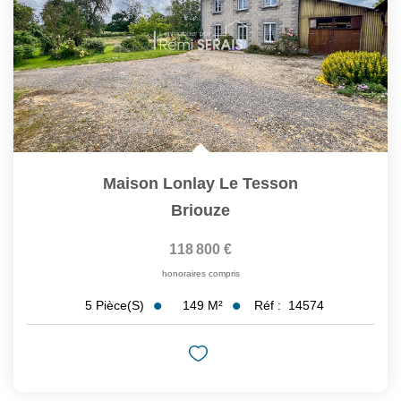
Maison Lonlay Le Tesson
Briouze
118 800 €
honoraires compris
149
M²
Réf :
14574
5
Pièce(s)