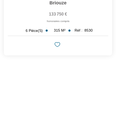
Briouze
133 750 €
honoraires compris
315
M²
Réf :
8530
6
Pièce(s)