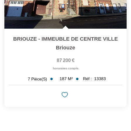
BRIOUZE - IMMEUBLE DE CENTRE VILLE
Briouze
87 200 €
honoraires compris
187
M²
Réf :
13383
7
Pièce(s)